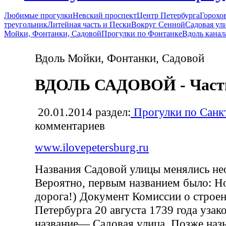
Любимые прогулки
Невский проспект
Центр Петербурга
Горохо
треугольник
Литейная часть и Пески
Вокруг Сенной
Садовая ул
Мойки, Фонтанки, Садовой
Прогулки по Фонтанке
Вдоль канал
Вдоль Мойки, Фонтанки, Садовой
ВДОЛЬ САДОВОЙ - Част
20.01.2014
раздел:
Прогулки по Санк
комментариев
www.ilovepetersburg.ru
Названия Садовой улицы менялись не
Вероятно, первым названием было: Н
дорога!) Документ Комиссии о строен
Петербурга 20 aвгуста 1739 года узак
название— Садовая улица. Позже наз