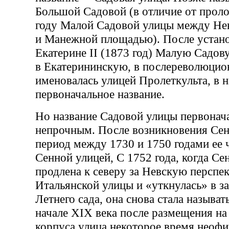
Большой Садовой (в отличие от прол
году Малой Садовой улицы между Не
и Манежной площадью). После устан
Екатерине II (1873 год) Малую Садо
в Екатерининскую, в послереволюцио
именовалась улицей Пролеткульта, в 
первоначальное название.
Но название Садовой улицы первонач
непрочным. После возникновения Сен
период между 1730 и 1750 годами ее 
Сенной улицей, C 1752 года, когда Се
продлена к северу за Невскую перспе
Итальянской улицы и «уткнулась» в з
Летнего сада, она снова стала называт
начале XIX века после размещения на
корпуса улица некоторое время неоф