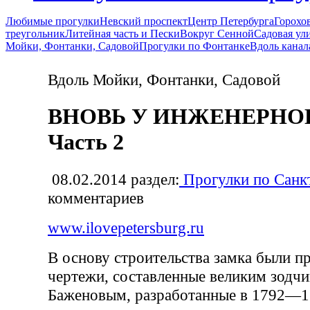
Любимые прогулки
Невский проспект
Центр Петербурга
Горохо
треугольник
Литейная часть и Пески
Вокруг Сенной
Садовая ул
Мойки, Фонтанки, Садовой
Прогулки по Фонтанке
Вдоль канал
Вдоль Мойки, Фонтанки, Садовой
ВНОВЬ У ИНЖЕНЕРНОГ
Часть 2
08.02.2014
раздел:
Прогулки по Санк
комментариев
www.ilovepetersburg.ru
В основу строительства замка были п
чертежи, составленные великим зодчи
Баженовым, разработанные в 1792—1