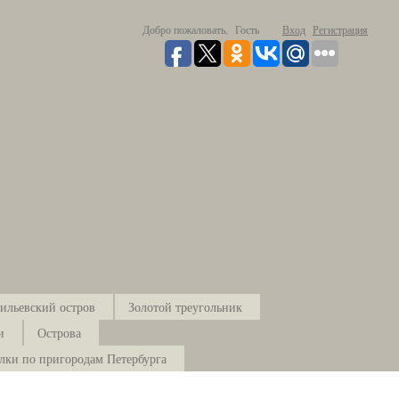
Добро пожаловать,
Гость
Вход
Регистрация
ильевский остров
Золотой треугольник
и
Острова
лки по пригородам Петербурга