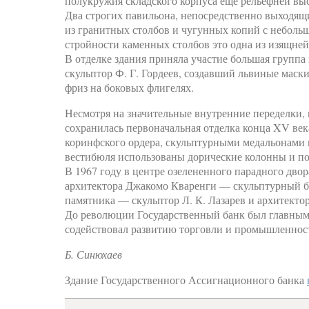
полукружия складского корпуса еще рельефней выс
Два строгих павильона, непосредственно выходящ
из гранитных столбов и чугунных копий с небольш
стройности каменных столбов это одна из изящне
В отделке здания приняла участие большая групп
скульптор Ф. Г. Гордеев, создавший львиные мас
фриз на боковых флигелях.
Несмотря на значительные внутренние переделки, 
сохранилась первоначальная отделка конца XV ве
коринфского ордера, скульптурными медальонами
вестибюля использованы дорические колонны и по
В 1967 году в центре озелененного парадного двор
архитектора Джакомо Кваренги — скульптурный б
памятника — скульптор Л. К. Лазарев и архитекто
До революции Государственный банк был главны
содействовал развитию торговли и промышленнос
Б. Синюхаев
Здание Государственного Ассигнационного банка