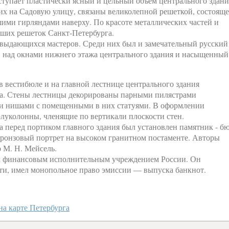
тупает пластически ясный и цельный объем центрального здани
их на Садовую улицу, связаны великолепной решеткой, состоящ
ими гирляндами наверху. По красоте металлических частей и
йших решеток Санкт-Петербурга.
а выдающихся мастеров. Среди них был и замечательный русский
ки над окнами нижнего этажа центрального здания и насыщенный
в вестибюле и на главной лестнице центрального здания
ка. Стены лестницы декорированы парными пилястрами
 и нишами с помещенными в них статуями. В оформлении
луколонны, членящие по вертикали плоскости стен.
а перед портиком главного здания был установлен памятник - б
ронзовый портрет на высоком гранитном постаменте. Авторы
р М. Н. Мейсель.
м финансовым исполнительным учреждением России. Он
ти, имел монопольное право эмиссии — выпуска банкнот.
на карте Петербурга