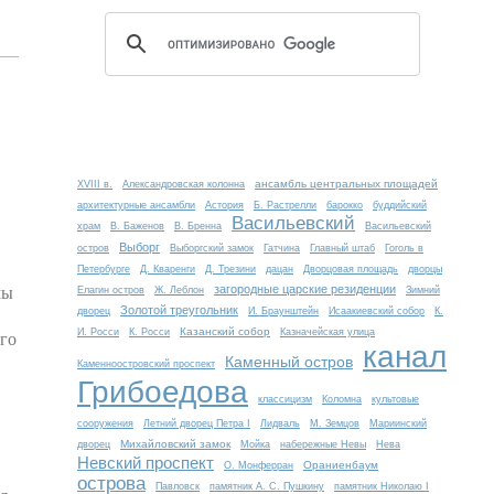
ансамбль центральных площадей
XVIII в.
Александровская колонна
архитектурные ансамбли
Астория
Б. Растрелли
барокко
буддийский
Васильевский
храм
В. Баженов
В. Бренна
Васильевский
Выборг
остров
Выборгский замок
Гатчина
Главный штаб
Гоголь в
Петербурге
Д. Кваренги
Д. Трезини
дацан
Дворцовая площадь
дворцы
мы
загородные царские резиденции
Елагин остров
Ж. Леблон
Зимний
Золотой треугольник
дворец
И. Браунштейн
Исаакиевский собор
К.
Казанский собор
го
И. Росси
К. Росси
Казначейская улица
канал
Каменный остров
Каменноостровский проспект
Грибоедова
классицизм
Коломна
культовые
сооружения
Летний дворец Петра I
Лидваль
М. Земцов
Мариинский
Михайловский замок
дворец
Мойка
набережные Невы
Нева
Невский проспект
Ораниенбаум
О. Монферран
острова
Павловск
памятник А. С. Пушкину
памятник Николаю I