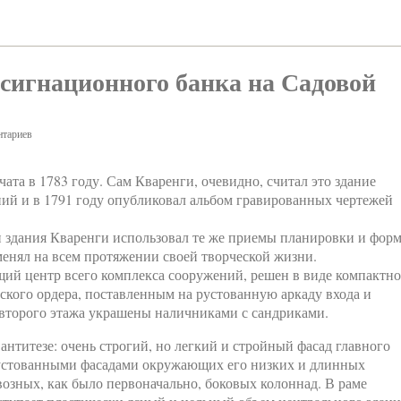
ссигнационного банка на Садовой
тариев
ата в 1783 году. Сам Кваренги, очевидно, считал это здание
ний и в 1791 году опубликовал альбом гравированных чертежей
 здания Кваренги использовал те же приемы планировки и фор
енял на всем протяжении своей творческой жизни.
ий центр всего комплекса сооружений, решен в виде компактно
ского ордера, поставленным на рустованную аркаду входа и
второго этажа украшены наличниками с сандриками.
нтитезе: очень строгий, но легкий и стройный фасад главного
рустованными фасадами окружающих его низких и длинных
озных, как было первоначально, боковых колоннад. В раме