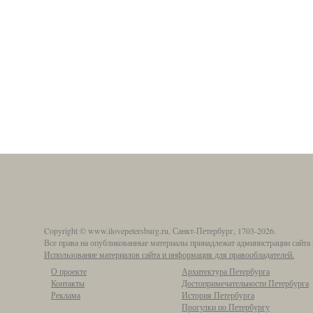
Copyright © www.ilovepetersburg.ru, Санкт-Петербург, 1703-2026.
Все права на опубликованные материалы принадлежат администрации сайта 
Использование материалов сайта и информация для правообладателей.
О проекте
Архитектура Петербурга
Контакты
Достопримечательности Петербурга
Реклама
История Петербурга
Прогулки по Петербургу