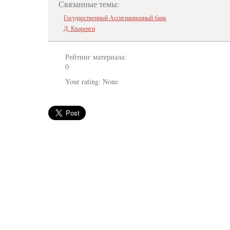
Связанные темы:
Государственный Ассигнационный банк
Д. Кваренги
Рейтинг материала:
0
Your rating:
None