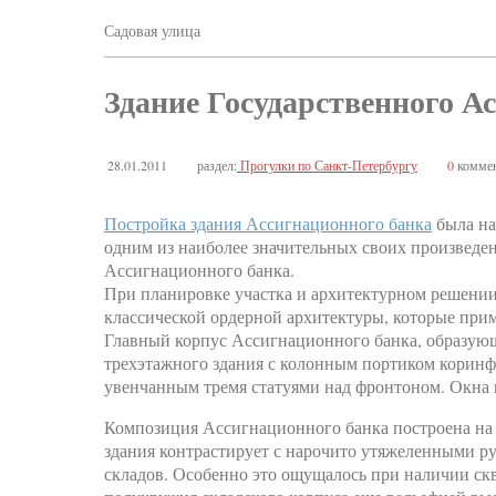
Садовая улица
Здание Государственного А
28.01.2011
раздел:
Прогулки по Санкт-Петербургу
0
коммен
Постройка здания Ассигнационного банка
была нач
одним из наиболее значительных своих произведе
Ассигнационного банка.
При планировке участка и архитектурном решении
классической ордерной архитектуры, которые прим
Главный корпус Ассигнационного банка, образующ
трехэтажного здания с колонным портиком коринф
увенчанным тремя статуями над фронтоном. Окна 
Композиция Ассигнационного банка построена на а
здания контрастирует с нарочито утяжеленными 
складов. Особенно это ощущалось при наличии скв