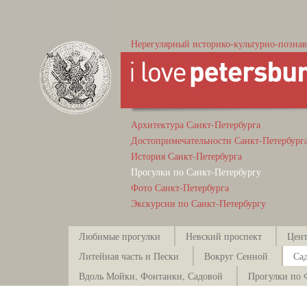
Нерегулярный историко-культурно-познав
Архитектура Санкт-Петербурга
Достопримечательности Санкт-Петербург
История Санкт-Петербурга
Прогулки по Санкт-Петербургу
Фото Санкт-Петербурга
Экскурсии по Санкт-Петербургу
Любимые прогулки
Невский проспект
Цент
Литейная часть и Пески
Вокруг Сенной
Са
Вдоль Мойки, Фонтанки, Садовой
Прогулки по 