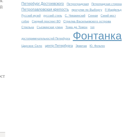
я.
Петербург Достоевского
Петроградская
Петроградская сторона
ей
Петропавловская крепость
прогулки по Выборгу
Р. Марфельд
Русский музей
русский стиль
С. Чевакинский
Сенная
Синий мост
Стрелка Васильевского острова
собор
Средний проспект ВО
Тома де Томон
Стрельна
Съезжинская улица
топ
Фонтанка
достопримечательностей Петербурга
центр Петербурга
Царское Село
Эрмитаж
Ю. Фельтен
юст