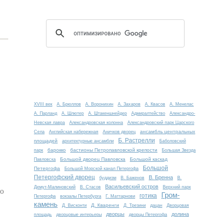
XVIII век
А. Брюллов
А. Воронихин
А. Захаров
А. Квасов
А. Менелас
А. Парланд
А. Шлютер
А. Штакеншнейдер
Адмиралтейство
Александро-
Невская лавра
Александровская колонна
Александровский парк Царского
ансамбль центральных
Села
Английская набережная
Аничков дворец
Б. Растрелли
площадей
архитектурные ансамбли
Баболовский
барокко
бастионы Петропавловской крепости
парк
Большая Звезда
Большой дворец Павловска
Большой каскад
Павловска
Большой
Петергофа
Большой Морской канал Петергофа
Петергофский дворец
В. Бренна
буддизм
В. Баженов
В.
Васильевский остров
Демут-Малиновский
В. Стасов
Верхний парк
го
Гром-
готика
Петергофа
вокзалы Петербурга
Г. Маттарнови
камень
Д. Кваренги
Д. Висконти
Д. Трезини
дацан
Дворцовая
дворцы
долина
площадь
дворцовые интерьеры
дворцы Петергофа