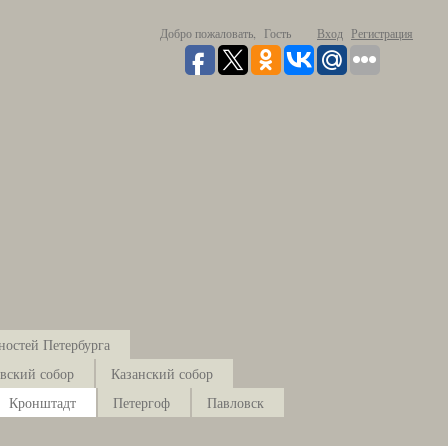
Добро пожаловать,
Гость
Вход
Регистрация
ностей Петербурга
вский собор
Казанский собор
Кронштадт
Петергоф
Павловск