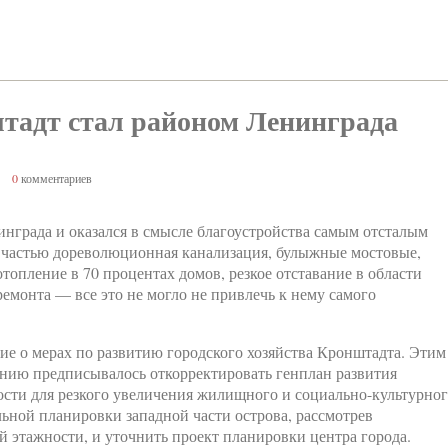
штадт стал районом Ленинграда
0
комментариев
нграда и оказался в смысле благоустройства самым отсталым
й частью дореволюционная канализация, булыжные мостовые,
отопление в 70 процентах домов, резкое отставание в области
емонта — все это не могло не привлечь к нему самого
ие о мерах по развитию городского хозяйства Кронштадта. Этим
ию предписывалось откорректировать генплан развития
ости для резкого увеличения жилищного и социально-культурно
альной планировки западной части острова, рассмотрев
 этажности, и уточнить проект планировки центра города.