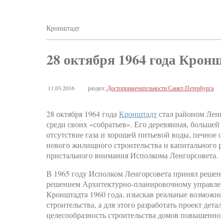
Кронштадт
28 октября 1964 года Крон
11.03.2016
раздел:
Достопримечательности Санкт-Петербурга
28 октября 1964 года
Кронштадт
стал районом Лени
среди своих «собратьев». Его деревянная, больше
отсутствие газа и хорошей питьевой воды, печное 
нового жилищного строительства и капитального р
пристального внимания Исполкома Ленгорсовета.
В 1965 году Исполком Ленгорсовета принял решен
решением Архитектурно-планировочному управлен
Кронштадта 1960 года, изыскав реальные возможн
строительства, а для этого разработать проект дет
целесообразность строительства домов повышенной