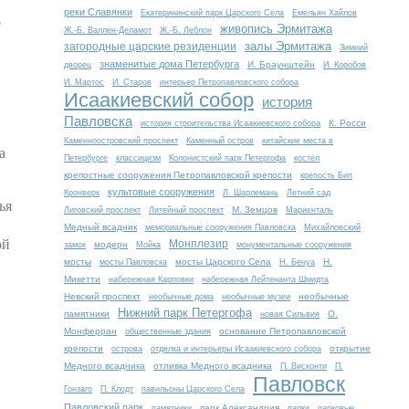
реки Славянки
Екатерининский парк Царского Села
Емельян Хайлов
е
живопись Эрмитажа
Ж.-Б. Валлен-Деламот
Ж.-Б. Леблон
залы Эрмитажа
загородные царские резиденции
Зимний
знаменитые дома Петербурга
И. Браунштейн
дворец
И. Коробов
И. Мартос
И. Старов
интерьер Петропавловского собора
Исаакиевский собор
история
Павловска
К. Росси
история строительства Исаакиевского собора
Каменноостровский проспект
Каменный остров
китайские места в
а
Петербурге
классицизм
Колонистский парк Петергофа
костел
крепостные сооружения Петропавловской крепости
крепость Бип
культовые сооружения
Кронверк
Л. Шарлемань
Летний сад
ья
М. Земцов
Лиговский проспект
Литейный проспект
Мариенталь
Медный всадник
мемориальные сооружения Павловска
Михайловский
ой
Монплезир
модерн
замок
Мойка
монументальные сооружения
мосты
мосты Царского Села
Н.
мосты Павловска
Н. Бенуа
Микетти
набережная Карповки
набережная Лейтенанта Шмидта
Невский проспект
необычные
необычные дома
необычные музеи
Нижний парк Петергофа
памятники
О.
новая Сильвия
Монферран
основание Петропавловской
общественные здания
крепости
открытие
острова
отделка и интерьеры Исаакиевского собора
Медного всадника
отливка Медного всадника
П. Висконти
П.
Павловск
Гонзаго
П. Клодт
павильоны Царского Села
Павловский парк
парк Александрия
памятники
парки
парковые