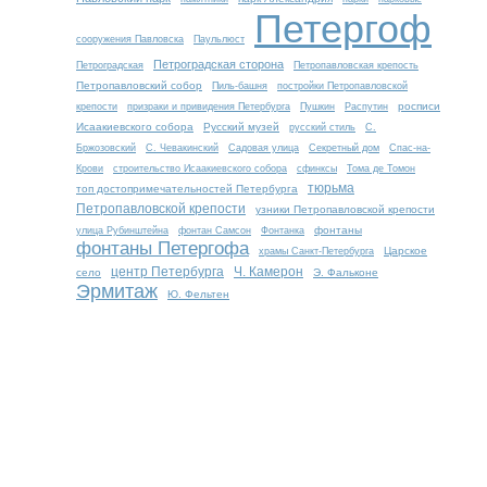
Петергоф
сооружения Павловска
Паульлюст
Петроградская сторона
Петроградская
Петропавловская крепость
Петропавловский собор
Пиль-башня
постройки Петропавловской
росписи
крепости
призраки и привидения Петербурга
Пушкин
Распутин
Исаакиевского собора
Русский музей
русский стиль
С.
Бржозовский
С. Чевакинский
Садовая улица
Секретный дом
Спас-на-
Крови
строительство Исаакиевского собора
сфинксы
Тома де Томон
тюрьма
топ достопримечательностей Петербурга
Петропавловской крепости
узники Петропавловской крепости
фонтаны
улица Рубинштейна
фонтан Самсон
Фонтанка
фонтаны Петергофа
Царское
храмы Санкт-Петербурга
центр Петербурга
Ч. Камерон
село
Э. Фальконе
Эрмитаж
Ю. Фельтен