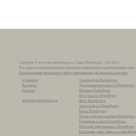
Copyright © www.ilovepetersburg.ru, Санкт-Петербург, 1703-2026.
Все права на опубликованные материалы принадлежат администрации сайта 
Использование материалов сайта и информация для правообладателей.
О проекте
Архитектура Петербурга
Контакты
Достопримечательности Петербурга
Реклама
История Петербурга
Прогулки по Петербургу
info@ilovepetersburg.ru
Фото Петербурга
Экскурсии по Петербургу
Карта Петербурга
Музеи, галереи и театры Петербурга
Гостиницы и отели Петербурга
Полезная информация о Петербурге
Рестораны, кафе, бары и клубы Пете