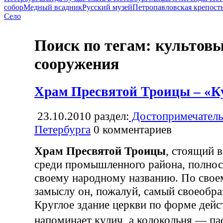
собор
Медный всадник
Русский музей
Петропавловская крепост
Село
Поиск по тегам: культов
сооружения
Храм Пресвятой Троицы – «Ку
23.10.2010
раздел:
Достопримечатель
Петербурга
0
комментариев
Храм Пресвятой Троицы
, стоящий в
среди промышленного района, полнос
своему народному названию. По свое
замыслу он, пожалуй, самый своеобра
Круглое здание церкви по форме дейс
напоминает кулич, а колокольня — 