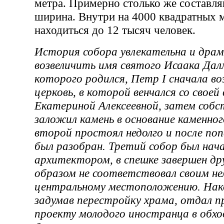
метра. Примерно столько же составля
ширина. Внутри на 4000 квадратных 
находиться до 12 тысяч человек.
История собора увлекательна и дра
возвеличить имя святого Исаака Дал
которого родился, Петр I сначала во
церковь, в которой венчался со свое
Екатериной Алексеевной, затем собс
заложил камень в основание каменно
второй простоял недолго и после по
был разобран. Третий собор был нач
архитектором, в спешке завершен др
образом не соответствовал своим н
центральному местоположению. Након
задумав перестройку храма, отдал п
проекту молодого иностранца в обх