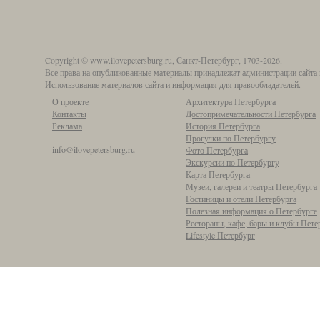
Copyright © www.ilovepetersburg.ru, Санкт-Петербург, 1703-2026.
Все права на опубликованные материалы принадлежат администрации сайта 
Использование материалов сайта и информация для правообладателей.
О проекте
Архитектура Петербурга
Контакты
Достопримечательности Петербурга
Реклама
История Петербурга
Прогулки по Петербургу
info@ilovepetersburg.ru
Фото Петербурга
Экскурсии по Петербургу
Карта Петербурга
Музеи, галереи и театры Петербурга
Гостиницы и отели Петербурга
Полезная информация о Петербурге
Рестораны, кафе, бары и клубы Пете
Lifestyle Петербург