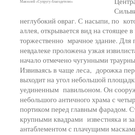
Центр
Мавзолей «Супругу-благодетелю»
Сильв
неглубокий овраг. С насыпи, по ко
аллея, открывается вид на стоящее в
торжественно мрачное здание. Для 
невдалеке проложена узкая извилис
начало отмечено чугунными траурны
Извиваясь в чаще леса, дорожка пер
выходит на угол небольшой площадк
уединенным павильоном. Он соору
небольшого античного храма с чет
портиком перед главным фарадом. 
крупными квадрами известняка и з
антаблементом с плачущими масками