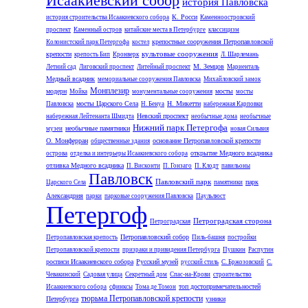
Исаакиевский собор
история Павловска
К. Росси
история строительства Исаакиевского собора
Каменноостровский
проспект
Каменный остров
китайские места в Петербурге
классицизм
крепостные сооружения Петропавловской
Колонистский парк Петергофа
костел
культовые сооружения
крепости
крепость Бип
Кронверк
Л. Шарлемань
М. Земцов
Летний сад
Лиговский проспект
Литейный проспект
Мариенталь
Медный всадник
мемориальные сооружения Павловска
Михайловский замок
Монплезир
модерн
мосты
Мойка
монументальные сооружения
мосты
мосты Царского Села
Н. Микетти
Павловска
Н. Бенуа
набережная Карповки
Невский проспект
набережная Лейтенанта Шмидта
необычные дома
необычные
Нижний парк Петергофа
необычные памятники
музеи
новая Сильвия
О. Монферран
основание Петропавловской крепости
общественные здания
открытие Медного всадника
острова
отделка и интерьеры Исаакиевского собора
отливка Медного всадника
П. Висконти
П. Гонзаго
П. Клодт
павильоны
Павловск
Павловский парк
парк
Царского Села
памятники
Александрия
парки
парковые сооружения Павловска
Паульлюст
Петергоф
Петроградская сторона
Петроградская
Петропавловский собор
Петропавловская крепость
Пиль-башня
постройки
Петропавловской крепости
призраки и привидения Петербурга
Пушкин
Распутин
росписи Исаакиевского собора
Русский музей
русский стиль
С. Бржозовский
С.
Чевакинский
Садовая улица
Секретный дом
Спас-на-Крови
строительство
топ достопримечательностей
Исаакиевского собора
сфинксы
Тома де Томон
тюрьма Петропавловской крепости
Петербурга
узники