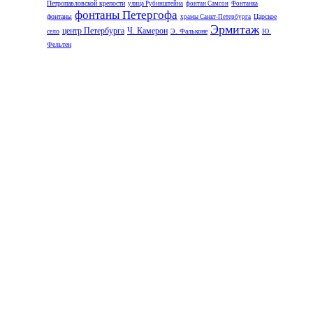
Петропавловской крепости
улица Рубинштейна
фонтан Самсон
Фонтанка
фонтаны Петергофа
фонтаны
Царское
храмы Санкт-Петербурга
Эрмитаж
центр Петербурга
Ч. Камерон
село
Э. Фальконе
Ю.
Фельтен