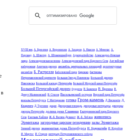
XVIII век
А. Брюллов
А. Воронихин
А. Захаров
А. Квасов
А. Менелас
А.
Парланд
А. Шлютер
А. Штакеншнейдер
Адмиралтейство
Александро-Невская
лавра
Александровская колонна
Александровский парк Царского Села
Английская
ансамбль центральных площадей
набережная
Аничков дворец
архитектурные
Б. Растрелли
барокко
бастионы
ансамбли
Баболовский парк
е
Петропавловской крепости
Большой дворец
Большая Звезда Павловска
Павловска
Большой каскад Петергофа
Большой Морской канал Петергофа
Большой Петергофский дворец
В. Бренна
буддизм
В. Баженов
В.
 в
Васильевский остров
Демут-Малиновский
В. Стасов
Верхний парк Петергофа
Гром-камень
готика
Д.
вокзалы Петербурга
Г. Маттарнови
Д. Висконти
дворцы
Кваренги
Д. Трезини
дацан
Дворцовая площадь
дворцовые интерьеры
долина реки Славянки
дворцы Петергофа
Екатерининский парк Царского
живопись
Села
Емельян Хайлов
Ж.-Б. Валлен-Деламот
Ж.-Б. Леблон
Эрмитажа
залы Эрмитажа
загородные царские резиденции
знаменитые дома Петербурга
И. Браунштейн
Зимний дворец
И. Коробов
И. Мартос
И. Старов
интерьер Петропавловского собора