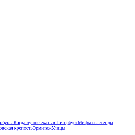
рбурга
Когда лучше ехать в Петербург
Мифы и легенды
овская крепость
Эрмитаж
Улицы