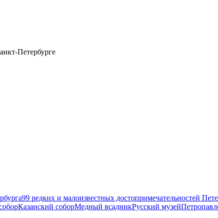
анкт-Петербурге
рбурга
99 редких и малоизвестных достопримечательностей Пете
собор
Казанский собор
Медный всадник
Русский музей
Петропавл