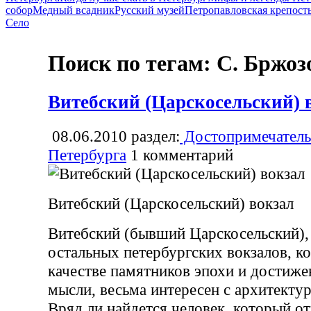
собор
Медный всадник
Русский музей
Петропавловская крепост
Село
Поиск по тегам: С. Бржоз
Витебский (Царскосельский) 
08.06.2010
раздел:
Достопримечатель
Петербурга
1
комментарий
Витебский (Царскосельский) вокзал
Витебский (бывший Царскосельский), 
остальных петербургских вокзалов, к
качестве памятников эпохи и достиж
мысли, весьма интересен с архитектур
Вряд ли найдется человек, который о