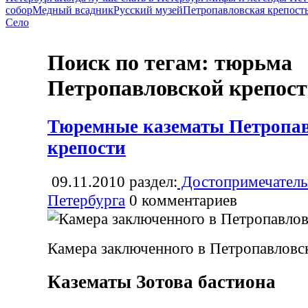
собор
Медный всадник
Русский музей
Петропавловская крепост
Село
Поиск по тегам: тюрьма
Петропавловской крепос
Тюремные казематы Петропа
крепости
09.11.2010
раздел:
Достопримечатель
Петербурга
0
комментариев
Камера заключенного в Петропавловс
Казематы Зотова бастиона