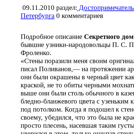
09.11.2010
раздел:
Достопримечатель
Петербурга
0
комментариев
Подробное описание
Секретного дом
бывшие узники-народовольцы П. С. П
Фроленко.
«Стены поразили меня своим оригин
писал Поливанов,— на протяжении ар
они были окрашены в черный цвет ка
краской, не то обиты черными мохнат
выше они были столь обычного в каз
бледно-бланжевого цвета с узеньким
под потолком. Когда я подошел к стен
своему, убедился, что это была не крас
просто плесень, насевшая таким густы
уверился в этом, только ощупав стену