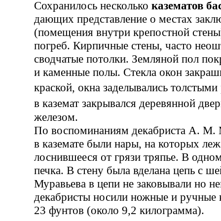
Сохранилось несколько
казематов ба
дающих представление о местах закл
(помещения внутри крепостной стены
погреб. Кирпичные стены, часто неош
сводчатые потолки. Земляной пол по
и каменные полы. Стекла окон закраш
краской, окна заделывались толстым
в каземат закрывался деревянной дв
железом.
По воспоминаниям декабриста А. М. М
в каземате были нары, на которых леж
лоснившееся от грязи тряпье. В одном
печка. В стену была вделана цепь с ш
Муравьева в цепи не заковывали но н
декабристы носили ножные и ручные 
23 фунтов (около 9,2 килограмма).