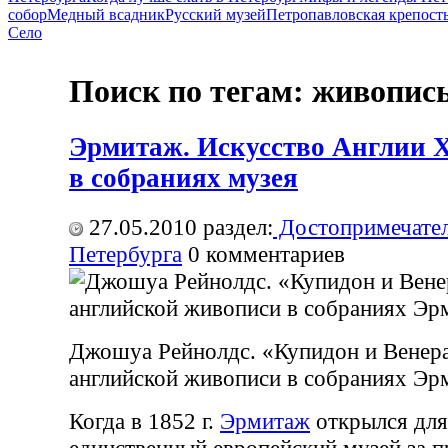
собор
Медный всадник
Русский музей
Петропавловская крепост
Село
Поиск по тегам: живопис
Эрмитаж. Искусство Англии 
в собраниях музея
27.05.2010
раздел:
Достопримечател
Петербурга
0
комментариев
Джошуа Рейнолдс. «Купидон и Венера
английской живописи в собраниях Эр
Когда в 1852 г.
Эрмитаж
открылся для
единственный европейский музей за п