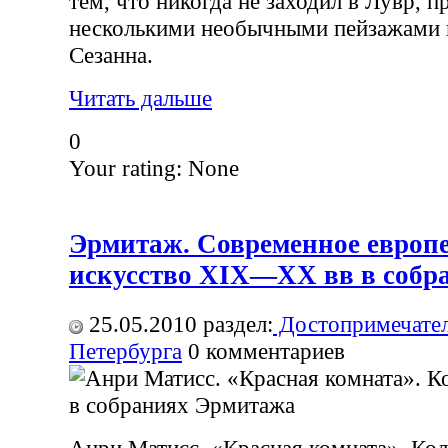
тем, что никогда не заходил в Лувр, п
несколькими необычными пейзажами в
Сезанна.
Читать дальше
0
Your rating:
None
Эрмитаж. Современное европ
искусство XIX—XX вв в собр
25.05.2010
раздел:
Достопримечател
Петербурга
0
комментариев
Анри Матисс. «Красная комната». Ко