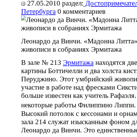
27.05.2010
раздел:
Достопримечател
Петербурга
0
комментариев
Леонардо да Винчи. «Мадонна Литта»
живописи в собраниях Эрмитажа
В зале № 213
Эрмитажа
находятся две
картины Боттичелли и два холста кис
Перуджино. Этот умбрийский живопи
участие в работе над фресками Сикст
больше известен как учитель Рафаэля.
некоторые работы Филиппино Липп
Высокий потолок с кессонами и орна
зала 214 служат изысканным фоном д
Леонардо да Винчи. Это единственны