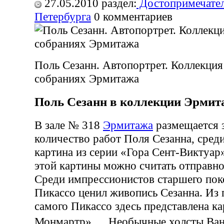
27.05.2010
раздел:
Достопримечател
Петербурга
0
комментариев
Поль Сезанн. Автопортрет. Коллекция
собраниях Эрмитажа
Поль Сезанн в коллекции Эрмит
В зале № 318
Эрмитажа
размещается 
количество работ Поля Сезанна, сред
картина из серии «Гора Сент-Виктуар
этой картины можно считать отправно
Среди импрессионистов старшего пок
Пикассо ценил живопись Сезанна. Из
самого Пикассо здесь представлена к
Монмартр». Необычные холсты Ван Г