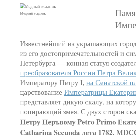
Памя
Медный всадник
Импе
Известнейший из украшающих город
из его достопримечательностей и си
Петербурга — конная статуя создате
преобразователя России Петра Вели
Императору Петру I,
на Сенатской п
царствование
Императрицы Екатерин
представляет дикую скалу, на котору
попирающий змея. С двух сторон ск
Петру Перъвому Petro Primo Екат
Catharina Secunda лета 1782. M