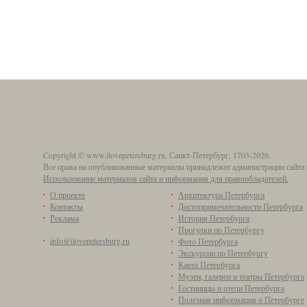
Copyright © www.ilovepetersburg.ru, Санкт-Петербург, 1703-2026.
Все права на опубликованные материалы принадлежат администрации сайта 
Использование материалов сайта и информация для правообладателей.
О проекте
Архитектура Петербурга
Контакты
Достопримечательности Петербурга
Реклама
История Петербурга
Прогулки по Петербургу
info@ilovepetersburg.ru
Фото Петербурга
Экскурсии по Петербургу
Карта Петербурга
Музеи, галереи и театры Петербурга
Гостиницы и отели Петербурга
Полезная информация о Петербурге