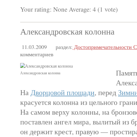
Your rating:
None
Average:
4
(
1
vote)
Александровская колонна
11.03.2009
раздел:
Достопримечательности С
комментариев
Памят
Александровская колонна
Алекса
На
Дворцовой площади
, перед
Зимн
красуется колонна из цельного грани
На самом верху колонны, на бронзо
поставлен ангел мира, вылитый из б
он держит крест, правую — простира