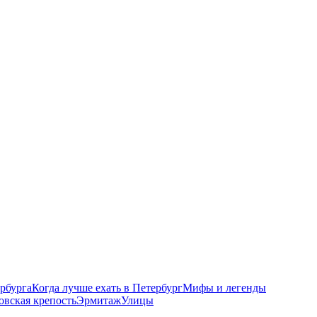
рбурга
Когда лучше ехать в Петербург
Мифы и легенды
овская крепость
Эрмитаж
Улицы