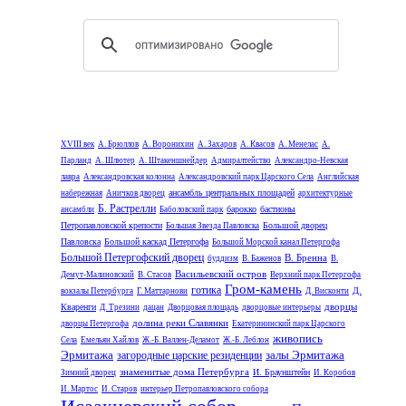
XVIII век
А. Брюллов
А. Воронихин
А. Захаров
А. Квасов
А. Менелас
А.
Парланд
А. Шлютер
А. Штакеншнейдер
Адмиралтейство
Александро-Невская
лавра
Александровская колонна
Александровский парк Царского Села
Английская
ансамбль центральных площадей
набережная
Аничков дворец
архитектурные
Б. Растрелли
барокко
бастионы
ансамбли
Баболовский парк
Петропавловской крепости
Большой дворец
Большая Звезда Павловска
Павловска
Большой каскад Петергофа
Большой Морской канал Петергофа
Большой Петергофский дворец
В. Бренна
буддизм
В. Баженов
В.
Васильевский остров
Демут-Малиновский
В. Стасов
Верхний парк Петергофа
Гром-камень
готика
Д.
вокзалы Петербурга
Г. Маттарнови
Д. Висконти
дворцы
Кваренги
Д. Трезини
дацан
Дворцовая площадь
дворцовые интерьеры
долина реки Славянки
дворцы Петергофа
Екатерининский парк Царского
живопись
Села
Емельян Хайлов
Ж.-Б. Валлен-Деламот
Ж.-Б. Леблон
Эрмитажа
залы Эрмитажа
загородные царские резиденции
знаменитые дома Петербурга
И. Браунштейн
Зимний дворец
И. Коробов
И. Мартос
И. Старов
интерьер Петропавловского собора