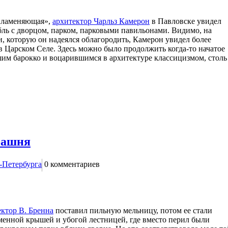
спламеняющая»,
архитектор Чарльз Камерон
в Павловске увидел
ль с дворцом, парком, парковыми павильонами. Видимо, на
и, которую он надеялся облагородить, Камерон увидел более
в Царском Селе. Здесь можно было продолжить когда-то начатое
им барокко и воцарившимся в архитектуре классицизмом, столь
башня
-Петербурга
0
комментариев
ектор В. Бренна
поставил пильную мельницу, потом ее стали
менной крышей и убогой лестницей, где вместо перил были