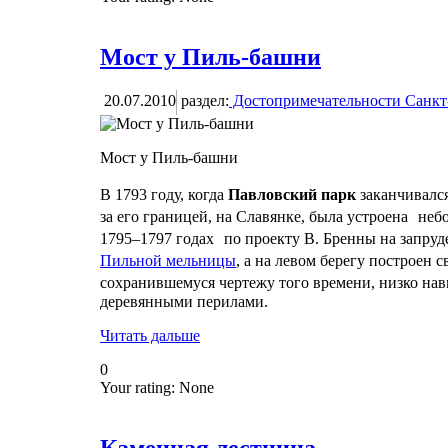
Мост у Пиль-башни
20.07.2010
раздел:
Достопримечательности Санкт
Мост у Пиль-башни
В 1793 году, когда
Павловский парк
заканчивалс
за его границей, на Славянке, была устроена неб
1795–1797 годах по проекту В. Бренны на запру
Пильной мельницы
, а на левом берегу построен
сохранившемуся чертежу того времени, низко на
деревянными перилами.
Читать дальше
0
Your rating:
None