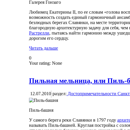
Галерея Гонзаго
Любимец Екатерины II, по ее словам «голова во
возможность создать единый гармоничный ансамб
безлюдных берегах Славянки, на месте территори
благородную архитектурную задачу для себя, чем 
Растрелли
, пытаясь найти гармонию между ушедш
дорогим его сердцу.
Читать дальше
0
Your rating:
None
Пильная мельница, или Пиль-
12.07.2010
раздел:
Достопримечательности Санкт
Пиль-башня
У самого берега реки Славянки в 1797 году
архит
называть Пиль-башней. Круглая постройка с соло