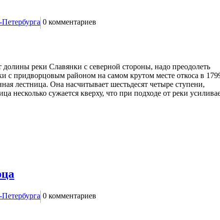
-Петербурга
0
комментариев
 долины реки Славянки с северной стороны, надо преодолеть
еки с придворцовым районом на самом крутом месте откоса в 179
ная лестница. Она насчитывает шестьдесят четыре ступени,
а несколько сужается кверху, что при подходе от реки усилива
рца
-Петербурга
0
комментариев