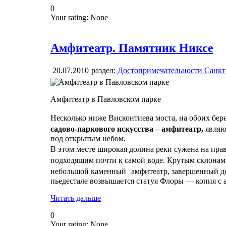
0
Your rating:
None
Амфитеатр. Памятник Никсе
20.07.2010
раздел:
Достопримечательности Санкт
Амфитеатр в Павловском парке
Несколько ниже Висконтиева моста, на обоих бе
садово-паркового искусства – амфитеатр,
являю
под открытым небом.
В этом месте широкая долина реки сужена на пр
подходящим почти к самой воде. Крутым склонам
небольшой каменный амфитеатр, завершенный де
пьедестале возвышается статуя Флоры — копия с 
Читать дальше
0
Your rating:
None