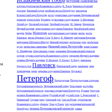
Исаакиевский собор
история Павловска
К. Росси
история строительства Исаакиевского собора
Каменноостровский
проспект
Каменный остров
китайские места в Петербурге
классицизм
крепостные сооружения Петропавловской
Колонистский парк Петергофа
костел
культовые сооружения
крепости
крепость Бип
Кронверк
Л. Шарлемань
М. Земцов
Летний сад
Лиговский проспект
Литейный проспект
Мариенталь
Медный всадник
мемориальные сооружения Павловска
Михайловский замок
Монплезир
модерн
мосты
Мойка
монументальные сооружения
мосты
мосты Царского Села
Н. Микетти
Павловска
Н. Бенуа
набережная Карповки
Невский проспект
набережная Лейтенанта Шмидта
необычные дома
необычные
Нижний парк Петергофа
необычные памятники
музеи
новая Сильвия
О. Монферран
основание Петропавловской крепости
общественные здания
открытие Медного всадника
острова
отделка и интерьеры Исаакиевского собора
отливка Медного всадника
П. Висконти
П. Гонзаго
П. Клодт
павильоны
ра
Павловск
Павловский парк
парк
Царского Села
памятники
Александрия
парки
парковые сооружения Павловска
Паульлюст
,
Петергоф
Петроградская сторона
Петроградская
Петропавловский собор
Петропавловская крепость
Пиль-башня
постройки
Петропавловской крепости
призраки и привидения Петербурга
Пушкин
Распутин
росписи Исаакиевского собора
Русский музей
русский стиль
С. Бржозовский
С.
Чевакинский
Садовая улица
Секретный дом
Спас-на-Крови
строительство
топ достопримечательностей
Исаакиевского собора
сфинксы
Тома де Томон
тюрьма Петропавловской крепости
Петербурга
узники