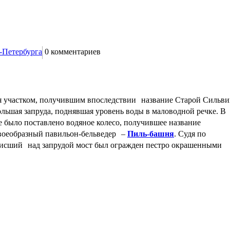
-Петербурга
0
комментариев
я участком, получившим впоследствии название Старой Сильви
ольшая запруда, поднявшая уровень воды в маловодной речке. В
де было поставлено водяное колесо, получившее название
 своеобразный павильон-бельведер –
Пиль-башня
. Судя по
висший над запрудой мост был огражден пестро окрашенными