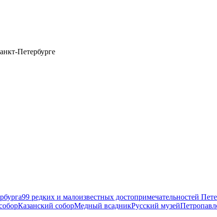
анкт-Петербурге
рбурга
99 редких и малоизвестных достопримечательностей Пете
собор
Казанский собор
Медный всадник
Русский музей
Петропавл