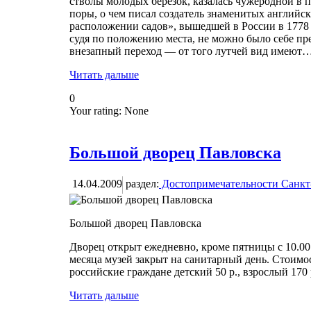
стволы молодых березок, казалась чужеродной в п
поры, о чем писал создатель знаменитых английс
расположении садов», вышедшей в России в 1778
судя по положению места, не можно было себе пр
внезапный переход — от того лутчей вид имеют
Читать дальше
0
Your rating:
None
Большой дворец Павловска
14.04.2009
раздел:
Достопримечательности Санкт
Большой дворец Павловска
Дворец открыт ежедневно, кроме пятницы с 10.00 
месяца музей закрыт на санитарный день. Стоимо
российские граждане детский 50 р., взрослый 170 
Читать дальше