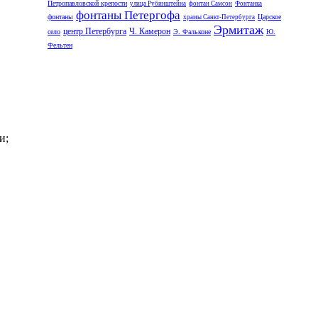
Петропавловской крепости
улица Рубинштейна
фонтан Самсон
Фонтанка
фонтаны Петергофа
фонтаны
Царское
храмы Санкт-Петербурга
Эрмитаж
центр Петербурга
Ч. Камерон
село
Э. Фальконе
Ю.
Фельтен
и;