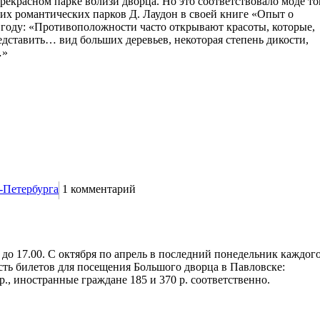
рекрасном парке вблизи дворца. Но это соответствовало моде то
ких романтических парков Д. Лаудон в своей книге «Опыт о
 году: «Противоположности часто открывают красоты, которые,
едставить… вид больших деревьев, некоторая степень дикости,
…»
-Петербурга
1
комментарий
до 17.00. С октября по апрель в последний понедельник каждог
сть билетов для посещения Большого дворца в Павловске:
р., иностранные граждане 185 и 370 р. соответственно.