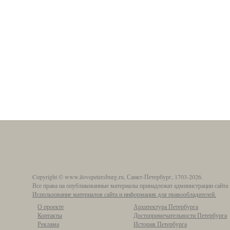
Copyright © www.ilovepetersburg.ru, Санкт-Петербург, 1703-2026.
Все права на опубликованные материалы принадлежат администрации сайта 
Использование материалов сайта и информация для правообладателей.
О проекте
Архитектура Петербурга
Контакты
Достопримечательности Петербурга
Реклама
История Петербурга