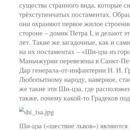
существа странного вида, которые си
трёхступенчатых постаментах. Обра
они охраняют первое жилое строени
стороне – домик Петра I, и делают э
лет. Такие же загадочные, как и сам
на их постаментах – «Ши-цза из гор
Маньчжурии перевезены в Санкт-Пете
Дар генерала-от-инфантерии Н. И. Г
Любопытному народу, наверное, стан
же такие эти Ши-цза, где расположен
также, почему какой-то Градеков по
Ши-цза («шествие львов») являютс