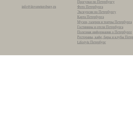
Прогулки по Петербургу
info@ilovepetersburg.ru
Фото Петербурга
Экскурсии по Петербургу
Карта Петербурга
Музеи, галереи и театры Петербурга
Гостиницы и отели Петербурга
Полезная информация о Петербурге
Рестораны, кафе, бары и клубы Пете
Lifestyle Петербург