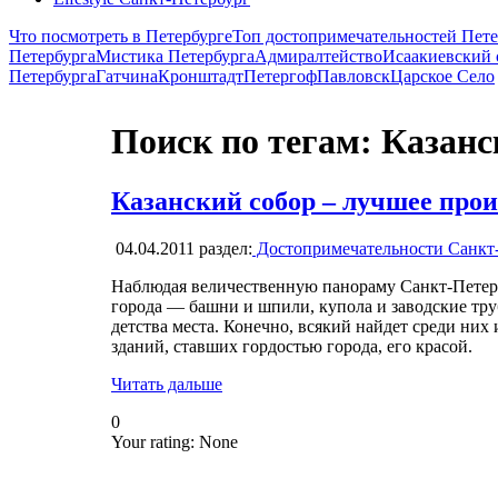
Что посмотреть в Петербурге
Топ достопримечательностей Пете
Петербурга
Мистика Петербурга
Адмиралтейство
Исаакиевский 
Петербурга
Гатчина
Кронштадт
Петергоф
Павловск
Царское Село
Поиск по тегам: Казанс
Казанский собор – лучшее прои
04.04.2011
раздел:
Достопримечательности Санкт
Наблюдая величественную панораму Санкт-Петер
города — башни и шпили, купола и заводские тру
детства места. Конечно, всякий найдет среди них
зданий, ставших гордостью города, его красой.
Читать дальше
0
Your rating:
None