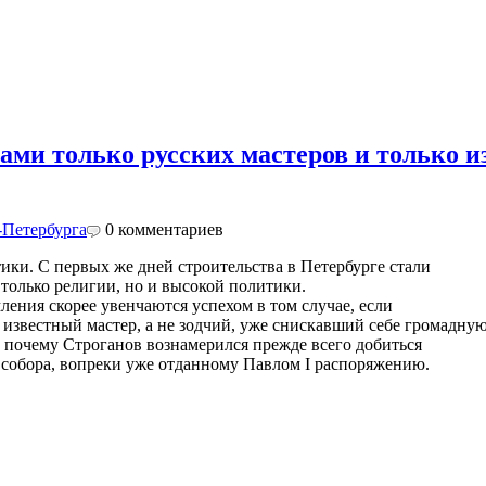
лами только русских мастеров и только и
-Петербурга
0
комментариев
ики. С первых же дней строительства в Петербурге стали
 только религии, но и высокой политики.
ения скорее увенчаются успехом в том случае, если
 известный мастер, а не зодчий, уже снискавший себе громадну
о, почему Строганов вознамерился прежде всего добиться
е собора, вопреки уже отданному Павлом I распоряжению.