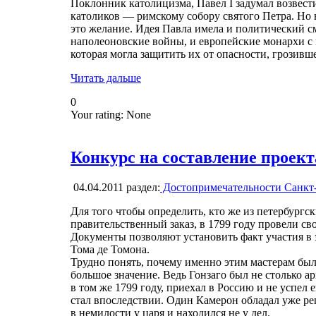
Поклонник католицизма, Павел I задумал возвес
католиков — римскому собору святого Петра. Но
это желание. Идея Павла имела и политический с
наполеоновские войны, и европейские монархи с
которая могла защитить их от опасности, грозивш
Читать дальше
0
Your rating:
None
Конкурс на составление проект
04.04.2011
раздел:
Достопримечательности Санкт
Для того чтобы определить, кто же из петербург
правительственный заказ, в 1799 году провели с
Документы позволяют установить факт участия в 
Тома де Томона.
Трудно понять, почему именно этим мастерам было
большое значение. Ведь Гонзаго был не столько а
в том же 1799 году, приехал в Россию и не успел
стал впоследствии. Один Камерон обладал уже ре
в немилости у царя и находился не у дел.