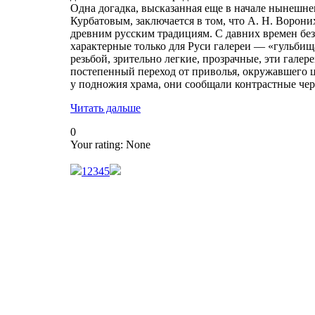
Одна догадка, высказанная еще в начале нынешне
Курбатовым, заключается в том, что А. Н. Ворони
древним русским традициям. С давних времен бе
характерные только для Руси галереи — «гульбищ
резьбой, зрительно легкие, прозрачные, эти галер
постепенный переход от приволья, окружавшего ц
у подножия храма, они сообщали контрастные че
Читать дальше
0
Your rating:
None
1
2
3
4
5