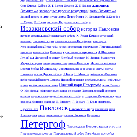
долина реки Славянки
дворцы Петергофа
Екатерининский парк Царского
живопись
Села
Емельян Хайлов
Ж.-Б. Валлен-Деламот
Ж.-Б. Леблон
Эрмитажа
залы Эрмитажа
загородные царские резиденции
знаменитые дома Петербурга
И. Браунштейн
Зимний дворец
И. Коробов
И. Мартос
И. Старов
интерьер Петропавловского собора
й
Исаакиевский собор
история Павловска
К. Росси
история строительства Исаакиевского собора
Каменноостровский
проспект
Каменный остров
китайские места в Петербурге
классицизм
крепостные сооружения Петропавловской
Колонистский парк Петергофа
костел
культовые сооружения
крепости
крепость Бип
Кронверк
Л. Шарлемань
М. Земцов
Летний сад
Лиговский проспект
Литейный проспект
Мариенталь
Медный всадник
мемориальные сооружения Павловска
Михайловский замок
Монплезир
модерн
мосты
Мойка
монументальные сооружения
мосты
мосты Царского Села
Н. Микетти
Павловска
Н. Бенуа
набережная Карповки
Невский проспект
набережная Лейтенанта Шмидта
необычные дома
необычные
Нижний парк Петергофа
необычные памятники
музеи
новая Сильвия
О. Монферран
основание Петропавловской крепости
общественные здания
открытие Медного всадника
острова
отделка и интерьеры Исаакиевского собора
отливка Медного всадника
П. Висконти
П. Гонзаго
П. Клодт
павильоны
Павловск
Павловский парк
парк
Царского Села
памятники
Александрия
парки
парковые сооружения Павловска
Паульлюст
ее
Петергоф
Петроградская сторона
Петроградская
Петропавловский собор
Петропавловская крепость
Пиль-башня
постройки