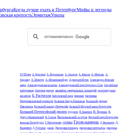
рбурга
Когда лучше ехать в Петербург
Мифы и легенды
овская крепость
Эрмитаж
Улицы
XVIII век
А. Брюллов
А. Воронихин
А. Захаров
А. Квасов
А. Менелас
А.
Парланд
А. Шлютер
А. Штакеншнейдер
Адмиралтейство
Александро-Невская
лавра
Александровская колонна
Александровский парк Царского Села
Английская
ансамбль центральных площадей
набережная
Аничков дворец
архитектурные
Б. Растрелли
барокко
бастионы
ансамбли
Баболовский парк
Петропавловской крепости
Большой дворец
Большая Звезда Павловска
Павловска
Большой каскад Петергофа
Большой Морской канал Петергофа
Большой Петергофский дворец
В. Бренна
буддизм
В. Баженов
В.
Васильевский остров
Демут-Малиновский
В. Стасов
Верхний парк Петергофа
Гром-камень
готика
Д.
вокзалы Петербурга
Г. Маттарнови
Д. Висконти
дворцы
Кваренги
Д. Трезини
дацан
Дворцовая площадь
дворцовые интерьеры