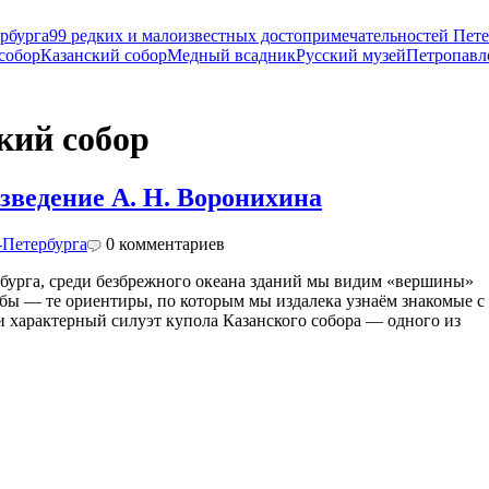
рбурга
99 редких и малоизвестных достопримечательностей Пете
собор
Казанский собор
Медный всадник
Русский музей
Петропавл
кий собор
зведение А. Н. Воронихина
-Петербурга
0
комментариев
бурга, среди безбрежного океана зданий мы видим «вершины»
бы — те ориентиры, по которым мы издалека узнаём знакомые с
 и характерный силуэт купола Казанского собора — одного из