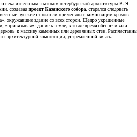
го века известным знатоком петербургской архитектуры В. Я.
хин, создавая
проект Казанского собора
, старался следовать
звестные русские строители применяли в композиции храмов
а», окружавшие здание со всех сторон. Щедро украшенные
еи, «привязывая» здание к земле, в то же время обеспечивали
ерковь, к массиву каменных или деревянных стен. Распластанн
рты архитектурной композиции, устремленной ввысь.