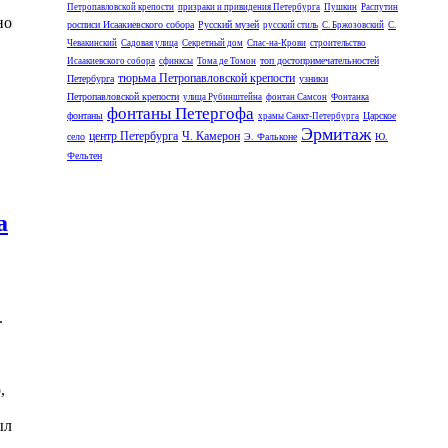
Петропавловской крепости
призраки и привидения Петербурга
Пушкин
Распутин
но
росписи Исаакиевского собора
Русский музей
русский стиль
С. Бржозовский
С.
Чевакинский
Садовая улица
Секретный дом
Спас-на-Крови
строительство
топ достопримечательностей
Исаакиевского собора
сфинксы
Тома де Томон
тюрьма Петропавловской крепости
Петербурга
узники
Петропавловской крепости
улица Рубинштейна
фонтан Самсон
Фонтанка
фонтаны Петергофа
фонтаны
Царское
храмы Санкт-Петербурга
Эрмитаж
центр Петербурга
Ч. Камерон
село
Э. Фальконе
Ю.
Фельтен
а
.
,
ыл