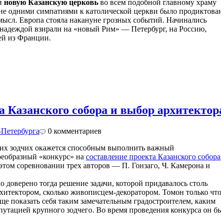
ти
новую Казанскую церковь
во всем подобной главному храму
 не одними симпатиями к католической церкви было продиктова
мысл. Европа стояла накануне грозных событий. Начинались
 надеждой взирали на «новый Рим» — Петербург, на Россию,
ей из Франции.
а Казанского собора и выбор архитектор
-Петербурга
0
комментариев
ских зодчих окажется способным выполнить важный
воеобразный «конкурс» на
составление проекта Казанского собора
этом соревновании трех авторов — П. Гонзаго, Ч. Камерона и
 доверено тогда решение задачи, которой придавалось столь
рхитектором, сколько живописцем-декоратором. Томон только что
 еще показать себя таким замечательным градостроителем, каким
путацией крупного зодчего. Во время проведения конкурса он б