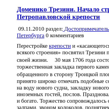
Доменико Трезини. Начало ст
Петропавловской крепости
09.11.2010
раздел:
Достопримечатель
Петербурга
0
комментариев
Перестройке
крепости
и «касающегося
всякого строения» посвятил Трезини п
своей жизни. 30 мая 1706 года сост
торжественная закладка первого каме
обращенного в сторону Троицкой п
принято широко отмечать подобные с
на воду нового судна, закладку новог
иноземных гостей, послов. Празднов
и богато. Торжество сопровождалось
залпами, звоном колоколов, поднятие