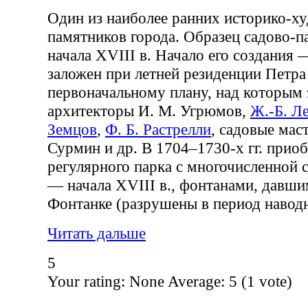
Один из наиболее ранних историко-х
памятников города. Образец садово-п
начала XVIII в. Начало его создания 
заложен при летней резиденции Петра 
первоначальному плану, над которым 
архитекторы И. М. Угрюмов,
Ж.-Б. Л
Земцов
,
Ф. Б. Растрелли
, садовые маст
Сурмин и др. В 1704–1730-х гг. прио
регулярного парка с многочисленной 
— начала XVIII в., фонтанами, давши
Фонтанке (разрушены в период наводне
Читать дальше
5
Your rating:
None
Average:
5
(
1
vote)