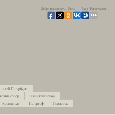
Добро пожаловать,
Гость
Вход
Регистрация
ностей Петербурга
вский собор
Казанский собор
Кронштадт
Петергоф
Павловск