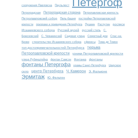
Петергоф
сооружения Павловска
Паульлюст
Петроградская сторона
Петроградская
Петропавловская крепость
Петропавловский собор
Пиль-башня
постройки Петропавловской
росписи
крепости
призраки и привидения Петербурга
Пушкин
Распутин
Исаакиевского собора
Русский музей
русский стиль
С.
Бржозовский
С. Чевакинский
Садовая улица
Секретный дом
Спас-на-
Крови
строительство Исаакиевского собора
сфинксы
Тома де Томон
тюрьма
топ достопримечательностей Петербурга
Петропавловской крепости
узники Петропавловской крепости
фонтаны
улица Рубинштейна
фонтан Самсон
Фонтанка
фонтаны Петергофа
Царское
храмы Санкт-Петербурга
центр Петербурга
Ч. Камерон
село
Э. Фальконе
Эрмитаж
Ю. Фельтен