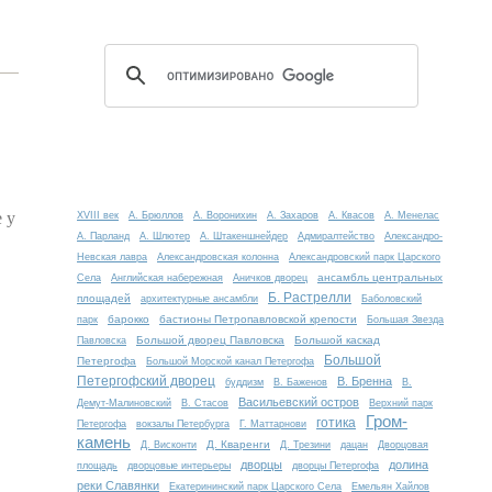
 у
XVIII век
А. Брюллов
А. Воронихин
А. Захаров
А. Квасов
А. Менелас
А. Парланд
А. Шлютер
А. Штакеншнейдер
Адмиралтейство
Александро-
Невская лавра
Александровская колонна
Александровский парк Царского
ансамбль центральных
Села
Английская набережная
Аничков дворец
Б. Растрелли
площадей
архитектурные ансамбли
Баболовский
барокко
бастионы Петропавловской крепости
парк
Большая Звезда
Большой дворец Павловска
Большой каскад
Павловска
Большой
Петергофа
Большой Морской канал Петергофа
Петергофский дворец
В. Бренна
буддизм
В. Баженов
В.
Васильевский остров
Демут-Малиновский
В. Стасов
Верхний парк
Гром-
готика
Петергофа
вокзалы Петербурга
Г. Маттарнови
камень
Д. Кваренги
Д. Висконти
Д. Трезини
дацан
Дворцовая
дворцы
долина
площадь
дворцовые интерьеры
дворцы Петергофа
реки Славянки
Екатерининский парк Царского Села
Емельян Хайлов