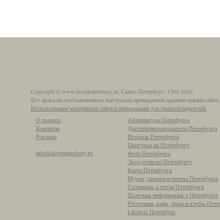
Copyright © www.ilovepetersburg.ru, Санкт-Петербург, 1703-2026.
Все права на опубликованные материалы принадлежат администрации сайта 
Использование материалов сайта и информация для правообладателей.
О проекте
Архитектура Петербурга
Контакты
Достопримечательности Петербурга
Реклама
История Петербурга
Прогулки по Петербургу
info@ilovepetersburg.ru
Фото Петербурга
Экскурсии по Петербургу
Карта Петербурга
Музеи, галереи и театры Петербурга
Гостиницы и отели Петербурга
Полезная информация о Петербурге
Рестораны, кафе, бары и клубы Пете
Lifestyle Петербург