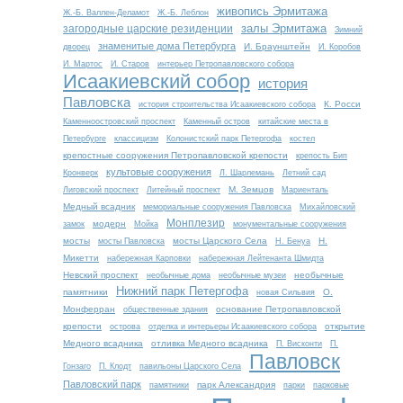
живопись Эрмитажа
Ж.-Б. Валлен-Деламот
Ж.-Б. Леблон
залы Эрмитажа
загородные царские резиденции
Зимний
знаменитые дома Петербурга
И. Браунштейн
дворец
И. Коробов
И. Мартос
И. Старов
интерьер Петропавловского собора
Исаакиевский собор
история
Павловска
К. Росси
история строительства Исаакиевского собора
Каменноостровский проспект
Каменный остров
китайские места в
Петербурге
классицизм
Колонистский парк Петергофа
костел
крепостные сооружения Петропавловской крепости
крепость Бип
культовые сооружения
Кронверк
Л. Шарлемань
Летний сад
М. Земцов
Лиговский проспект
Литейный проспект
Мариенталь
Медный всадник
мемориальные сооружения Павловска
Михайловский
Монплезир
модерн
замок
Мойка
монументальные сооружения
мосты
мосты Царского Села
Н.
мосты Павловска
Н. Бенуа
Микетти
набережная Карповки
набережная Лейтенанта Шмидта
Невский проспект
необычные
необычные дома
необычные музеи
Нижний парк Петергофа
памятники
О.
новая Сильвия
Монферран
основание Петропавловской
общественные здания
крепости
открытие
острова
отделка и интерьеры Исаакиевского собора
Медного всадника
отливка Медного всадника
П. Висконти
П.
Павловск
Гонзаго
П. Клодт
павильоны Царского Села
Павловский парк
парк Александрия
памятники
парки
парковые