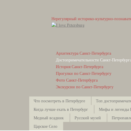
Нерегулярный историко-культурно-познават
Архитектура Санкт-Петербурга
Достопримечательности Санкт-Петербург
История Санкт-Петербурга
Прогулки по Санкт-Петербургу
Фото Санкт-Петербурга
Экскурсии по Санкт-Петербургу
Что посмотреть в Петербурге
Топ достопримечат
Когда лучше ехать в Петербург
Мифы и легенды 
Медный всадник
Русский музей
Петропавл
Царское Село