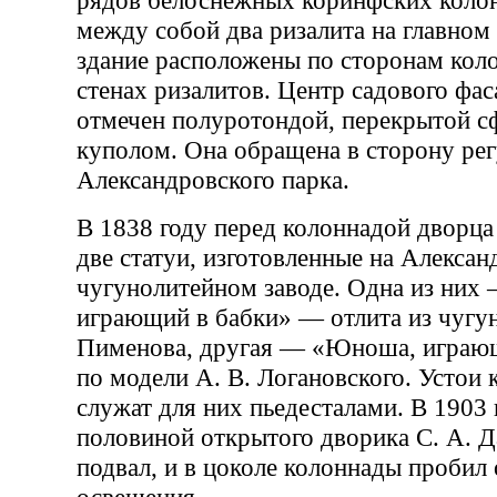
рядов белоснежных коринфских коло
между собой два ризалита на главном
здание расположены по сторонам кол
стенах ризалитов. Центр садового фас
отмечен полуротондой, перекрытой 
куполом. Она обращена в сторону рег
Александровского парка.
В 1838 году перед колоннадой дворца
две статуи, изготовленные на Алекса
чугунолитейном заводе. Одна из ни
играющий в бабки» — отлита из чугун
Пименова, другая — «Юноша, играю
по модели А. В. Логановского. Устои
служат для них пьедесталами. В 1903 
половиной открытого дворика С. А. 
подвал, и в цоколе колоннады пробил 