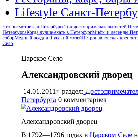
Lifestyle Санкт-Петерб
Что посмотреть в Петербурге
Топ достопримечательностей Пете
Петербурга
Когда лучше ехать в Петербург
Мифы и легенды Пет
собор
Медный всадник
Русский музей
Петропавловская крепост
Село
Царское Село
Александровский дворец
14.01.2011
раздел:
Достопримечател
Петербурга
0
комментариев
Александровский дворец
В 1792—1796 годах
в Царском Селе
н