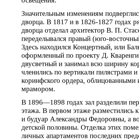
освещения.
Значительным изменениям подверглис
дворца. В 1817 и в 1826-1827 годах 
дворца отделал архитектор В. П. Ста
переделывался правый (юго-восточный
Здесь находился Концертный, или Баль
оформленный по проекту Д. Кваренги
двусветный и занимал всю ширину кор
членились по вертикали пилястрами и
коринфского ордера, облицованными
мрамором.
В 1896—1898 годах зал разделили пе
этажа. В первом этаже разместились к
и будуар Александры Федоровны, а в
детской половины. Отделка этих пом
личных апартаментов последних пред