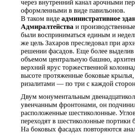
через внутренний канал арочными пе
оформленными в виде павильонов.
В таком виде
административное зда
Адмиралтейства
и производственные
были восприниматься единым и неде
же цель Захаров преследовал при арх
решении фасадов. Еще более выдели
объемом центральную башню, архите
верхний ярус торжественной колонна
высоте протяженные боковые крылья, 
ризалитами — по три с каждой сторо
Двум монументальным двенадцатикол
увенчанным фронтонами, он подчини
расположенные шестиколонные. Углов
переходят в шестиколонные портики 
На боковых фасадах повторяются ана