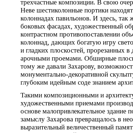
трехчастные композиции. В свою оче
Неве шестиколонные портики находят
колоннадах павильонов. И здесь, так ж
боковых фасадах, художественный обр
контрастном противопоставлении об
колоннад, дающих богатую игру свето
и гладких плоскостей, прорезанных в
арочными проемами. Обширные плоск
тому же давали Захарову, возможност
монументально-декоративной скульпту
глубоким идейным соде знанием архит
Такими композиционными и архитект
художественными приемами производс
основе малопривлекательное здание п
замыслу Захарова превращалось в не
выразительный величественный памят