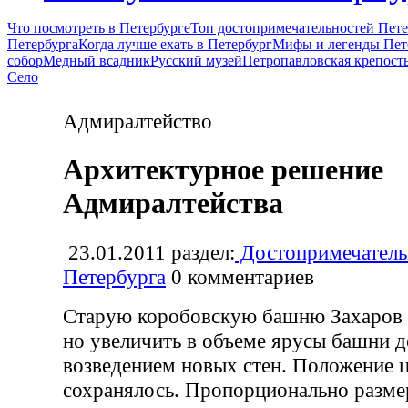
Что посмотреть в Петербурге
Топ достопримечательностей Пете
Петербурга
Когда лучше ехать в Петербург
Мифы и легенды Пет
собор
Медный всадник
Русский музей
Петропавловская крепост
Село
Адмиралтейство
Архитектурное решение
Адмиралтейства
23.01.2011
раздел:
Достопримечатель
Петербурга
0
комментариев
Старую коробовскую башню Захаров 
но увеличить в объеме ярусы башни 
возведением новых стен. Положение 
сохранялось. Пропорционально разм