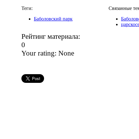
Теги:
Связанные те
Баболовский парк
Баболов
царскос
Рейтинг материала:
0
Your rating:
None