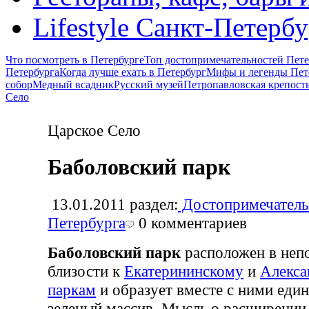
Lifestyle Санкт-Петерб
Что посмотреть в Петербурге
Топ достопримечательностей Пете
Петербурга
Когда лучше ехать в Петербург
Мифы и легенды Пет
собор
Медный всадник
Русский музей
Петропавловская крепост
Село
Царское Село
Баболовский парк
13.01.2011
раздел:
Достопримечатель
Петербурга
0
комментариев
Баболовский парк
расположен в неп
близости к
Екатерининскому
и
Алекса
паркам
и образует вместе с ними еди
зеленый массив. Мысль о расширении