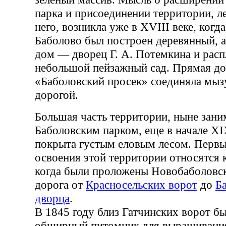
парка и присоединении территории, л
него, возникла уже в XVIII веке, когд
Баболово был построен деревянный, а
дом — дворец Г. А. Потемкина и рас
небольшой пейзажный сад. Прямая д
«Баболовский просек» соединяла мыз
дорогой.
Большая часть территории, ныне зан
Баболовским парком, еще в начале XI
покрыта густым еловым лесом. Перв
освоения этой территории относятся 
когда были проложены Новобаболовск
дорога от
Красносельских ворот
до
Б
дворца
.
В 1845 году близ Гатчинских ворот бы
обширный питомник для выращивания