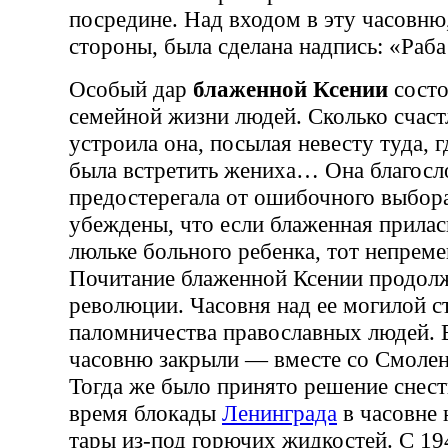
посредине. Над входом в эту часовню
стороны, была сделана надпись: «Раб
Особый дар
блаженной Ксении
состо
семейной жизни людей. Сколько счас
устроила она, посылая невесту туда, 
была встретить жениха… Она благосло
предостерегала от ошибочного выбор
убеждены, что если блаженная приласк
люльке больного ребенка, тот непреме
Почитание блаженной Ксении
продолж
революции. Часовня над ее могилой с
паломничества православных людей. 
часовню закрыли — вместе со Смолен
Тогда же было принято решение снест
время блокады
Ленинграда
в часовне 
тары из-под горючих жидкостей. С 19