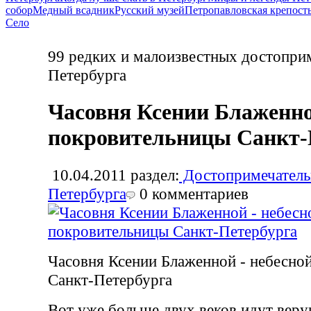
собор
Медный всадник
Русский музей
Петропавловская крепост
Село
99 редких и малоизвестных достопри
Петербурга
Часовня Ксении Блаженно
покровительницы Санкт-
10.04.2011
раздел:
Достопримечатель
Петербурга
0
комментариев
Часовня Ксении Блаженной - небесно
Санкт-Петербурга
Вот уже больше двух веков идут вер