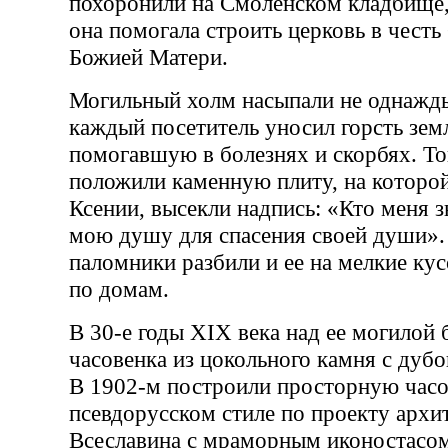
похоронили на Смоленском кладбище, 
она помогала строить церковь в чест
Божией Матери.
Могильный холм насыпали не однажды
каждый посетитель уносил горсть зем
помогавшую в болезнях и скорбях. То
положили каменную плиту, на которо
Ксении, высекли надпись: «Кто меня з
мою душу для спасения своей души».
паломники разбили и ее на мелкие кус
по домам.
В 30-е годы XIX века над ее могилой
часовенка из цокольного камня с дуб
В 1902-м построили просторную час
псевдорусском стиле по проекту архи
Всеславина с мраморным иконостасо