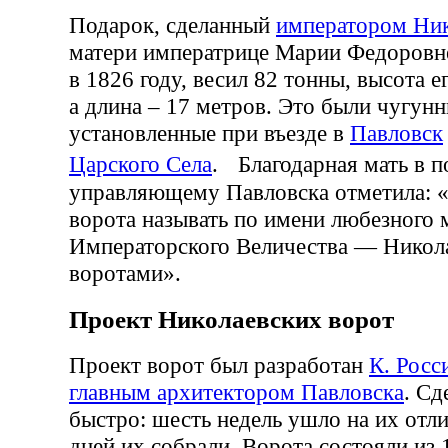
Подарок, сделанный
императором Ник
матери императрице Марии Федоровн
в 1826 году, весил 82 тонны, высота е
а длина – 17 метров. Это были чугунн
установленные при въезде в
Павловск
Царского Села
. Благодарная мать в п
управляющему Павловска отметила: 
ворота называть по имени любезного 
Императорского Величества — Никол
воротами».
Проект Николаевских ворот
Проект ворот был разработан
К. Росс
главным архитектором Павловска
. Сд
быстро: шесть недель ушло на их отли
дней их собрали. Ворота состояли из