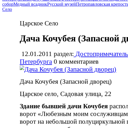
собор
Медный всадник
Русский музей
Петропавловская крепост
Село
Царское Село
Дача Кочубея (Запасной д
12.01.2011
раздел:
Достопримечатель
Петербурга
0
комментариев
Дача Кочубея (Запасной дворец)
Царское село, Садовая улица, 22
Здание бывшей дачи Кочубея
распол
ворот «Любезным моим сослуживцам»
ворот на небольшой полуциркульной 