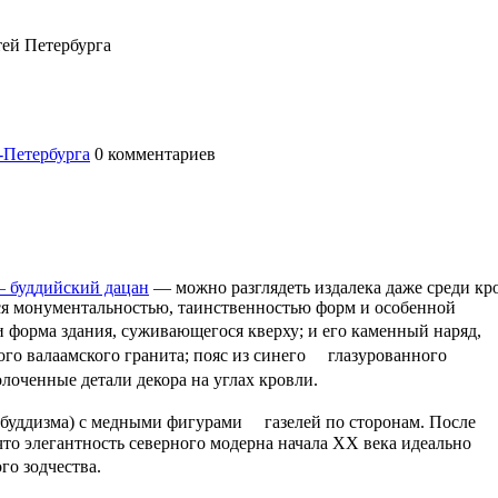
тей Петербурга
-Петербурга
0
комментариев
— буддийский дацан
— можно разглядеть издалека даже среди кр
ься монументальностью, таинственностью форм и особенной
 форма здания, суживающегося кверху; и его каменный наряд,
о валаамского гранита; пояс из синего глазурованного
оченные детали декора на углах кровли.
буддизма) с медными фигурами газелей по сторонам. После
что элегантность северного модерна начала XX века идеально
кого зодчества.