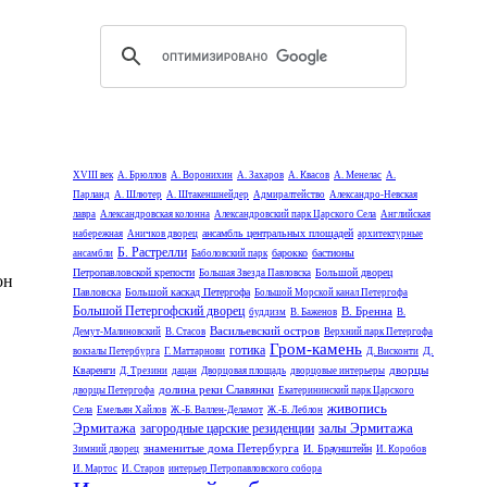
XVIII век
А. Брюллов
А. Воронихин
А. Захаров
А. Квасов
А. Менелас
А.
Парланд
А. Шлютер
А. Штакеншнейдер
Адмиралтейство
Александро-Невская
лавра
Александровская колонна
Александровский парк Царского Села
Английская
ансамбль центральных площадей
набережная
Аничков дворец
архитектурные
Б. Растрелли
барокко
бастионы
ансамбли
Баболовский парк
Петропавловской крепости
Большой дворец
Большая Звезда Павловска
он
Павловска
Большой каскад Петергофа
Большой Морской канал Петергофа
Большой Петергофский дворец
В. Бренна
буддизм
В. Баженов
В.
Васильевский остров
Демут-Малиновский
В. Стасов
Верхний парк Петергофа
Гром-камень
готика
Д.
вокзалы Петербурга
Г. Маттарнови
Д. Висконти
дворцы
Кваренги
Д. Трезини
дацан
Дворцовая площадь
дворцовые интерьеры
долина реки Славянки
дворцы Петергофа
Екатерининский парк Царского
живопись
Села
Емельян Хайлов
Ж.-Б. Валлен-Деламот
Ж.-Б. Леблон
Эрмитажа
залы Эрмитажа
загородные царские резиденции
знаменитые дома Петербурга
И. Браунштейн
Зимний дворец
И. Коробов
И. Мартос
И. Старов
интерьер Петропавловского собора