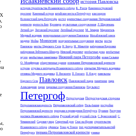
Исаакиевский собор
история Павловска
К. Росси
история строительства Исаакиевского собора
Каменноостровский
проспект
Каменный остров
китайские места в Петербурге
классицизм
XX
крепостные сооружения Петропавловской
Колонистский парк Петергофа
костел
,
культовые сооружения
крепости
крепость Бип
Кронверк
Л. Шарлемань
о
М. Земцов
Летний сад
Лиговский проспект
Литейный проспект
Мариенталь
Медный всадник
мемориальные сооружения Павловска
Михайловский замок
Монплезир
модерн
мосты
Мойка
монументальные сооружения
мосты
мосты Царского Села
Н. Микетти
Павловска
Н. Бенуа
набережная Карповки
Невский проспект
набережная Лейтенанта Шмидта
необычные дома
необычные
Нижний парк Петергофа
необычные памятники
музеи
новая Сильвия
е
О. Монферран
основание Петропавловской крепости
общественные здания
на
открытие Медного всадника
острова
отделка и интерьеры Исаакиевского собора
отливка Медного всадника
П. Висконти
П. Гонзаго
П. Клодт
павильоны
Павловск
Павловский парк
парк
Царского Села
памятники
Александрия
парки
парковые сооружения Павловска
Паульлюст
Петергоф
е
Петроградская сторона
Петроградская
Петропавловский собор
Петропавловская крепость
Пиль-башня
постройки
Петропавловской крепости
призраки и привидения Петербурга
Пушкин
Распутин
росписи Исаакиевского собора
Русский музей
русский стиль
С. Бржозовский
С.
Чевакинский
Садовая улица
Секретный дом
Спас-на-Крови
строительство
ы,
топ достопримечательностей
Исаакиевского собора
сфинксы
Тома де Томон
ью
тюрьма Петропавловской крепости
Петербурга
узники