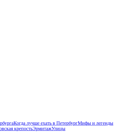
рбурга
Когда лучше ехать в Петербург
Мифы и легенды
овская крепость
Эрмитаж
Улицы