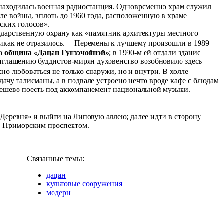
находилась военная радиостанция. Одновременно храм служил
ле войны, вплоть до 1960 года, расположенную в храме
ских голосов».
сударственную охрану как «памятник архитектуры местного
о никак не отразилось. Перемены к лучшему произошли в 1989
на
община «Дацан Гунзэчойнэй»
; в 1990-м ей отдали здание
иглашению буддистов-мирян духовенство возобновило здесь
любоваться не только снаружи, но и внутри. В холле
ачу талисманы, а в подвале устроено нечто вроде кафе с блюда
дешево поесть под аккомпанемент национальной музыки.
 Деревня» и выйти на Липовую аллею; далее идти в сторону
с Приморским проспектом.
Связанные темы:
дацан
культовые сооружения
модерн