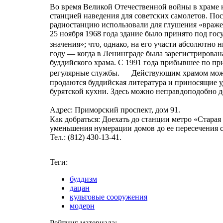
Во время Великой Отечественной войны в храме 
станцией наведения для советских самолетов. Пос
радиостанцию использовали для глушения «враже
25 ноября 1968 года здание было принято под го
значения»; что, однако, на его участи абсолютн
году — когда в Ленинграде была зарегистрирова
буддийского храма. С 1991 года прибывшее по пр
регулярные службы. Действующим храмом можно 
продаются буддийская литература и приносящие уд
бурятской кухни. Здесь можно неправдоподобно 
Адрес: Приморский проспект, дом 91.
Как добраться: Доехать до станции метро «Старая
уменьшения нумерации домов до ее пересечения 
Тел.: (812) 430-13-41.
Теги:
буддизм
дацан
культовые сооружения
модерн
Рейтинг материала: