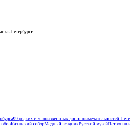
анкт-Петербурге
рбурга
99 редких и малоизвестных достопримечательностей Пете
собор
Казанский собор
Медный всадник
Русский музей
Петропавл