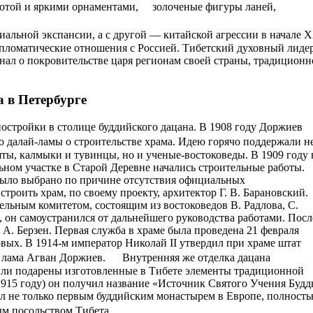
отой и яркими орнаментами, золоченые фигуры ланей,
альной экспансии, а с другой — китайской агрессии в начале 
ипломатические отношения с Россией. Тибетский духовный лидер
знал о покровительстве царя регионам своей страны, традиционн
 в Петербурге
постройки в столице буддийского дацана. В 1908 году Доржиев
далай-ламы о строительстве храма. Идею горячо поддержали н
ты, калмыки и тувинцы, но и ученые-востоковеды. В 1909 году 
ном участке в Старой Деревне начались строительные работы.
 было выбрано по причине отсутствия официальных
роить храм, по своему проекту, архитектор Г. В. Барановский.
ельным комитетом, состоящим из востоковедов В. Радлова, С.
, он самоустранился от дальнейшего руководства работами. Посл
. А. Берзен. Первая служба в храме была проведена 21 февраля
овых. В 1914-м император Николай II утвердил при храме штат
тал лама Агван Доржиев. Внутренняя же отделка дацана
были подарены изготовленные в Тибете элементы традиционной
915 году) он получил название «Источник Святого Учения Будд
ал не только первым буддийским монастырем в Европе, полност
тым посольством Тибета.