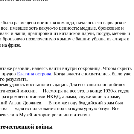
ане была размещена воинская команда, началось его варварское
все, имевшее хоть какую-то ценность: медные, бронзовые и
азы и чаши, драпировки из китайской парчи, посуду, мебель и
ли бронзовую позолоченную крышу с башни; убрана из алтаря и
ки на фризе.
нтаже разбили, надеясь найти внутри сокровища. Чтобы скрыть
з прудов
Елагина острова
. Когда власти спохватились, было уже
о результата.
емя удалось восстановить дацан. Для его защиты он добился
атической миссии. Несмотря на все это, в конце 1930-х годов
 разгромлен органами НКВД, а ламы, служившие в храме,
етний Агван Доржиев. В том же году буддийский храм был
тва — «для использования под физкультурную базу». Все
еревезли в Музей истории религии и атеизма.
Отечественной войны