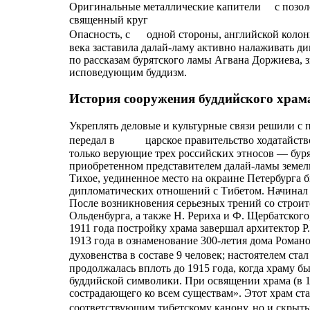
Оригинальные металлические капители с позол
священный круг
Опасность, с одной стороны, английской колони
века заставила далай-ламу активно налаживать д
по рассказам бурятского ламы Агвана Доржиева, 
исповедующим буддизм.
История сооружения буддийского храма
Укреплять деловые и культурные связи решили с 
передал в царское правительство ходатайство 
только верующие трех российских этносов — буря
приобретенном представителем далай-ламы земель
Тихое, уединенное место на окраине Петербурга
дипломатических отношений с Тибетом. Начинал ст
После возникновения серьезных трений со строит
Ольденбурга, а также Н. Рериха и Ф. Щербатского
1911 года постройку храма завершал архитектор Р
1913 года в ознаменование 300-летия дома Роман
духовенства в составе 9 человек; настоятелем с
продолжалась вплоть до 1915 года, когда храму 
буддийской символики. При освящении храма (в 1
сострадающего ко всем существам». Этот храм ст
соответствующим тибетскому канону, но и скры