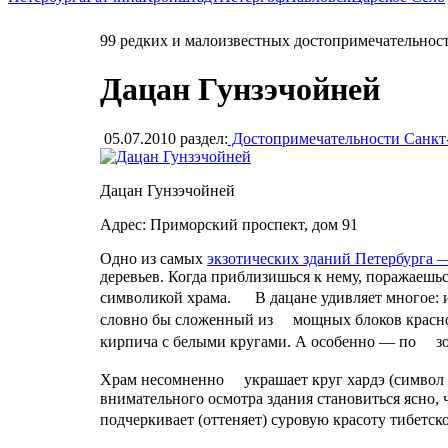
99 редких и малоизвестных достопримечательнос
Дацан Гунзэчойней
05.07.2010
раздел:
Достопримечательности Санкт
Дацан Гунзэчойней
Адрес: Приморский проспект, дом 91
Одно из самых
экзотических зданий Петербурга 
деревьев. Когда приблизишься к нему, поражаеш
символикой храма. В дацане удивляет многое: и
словно бы сложенный из мощных блоков красног
кирпича с белыми кругами. А особенно — по зол
Храм несомненно украшает круг хардэ (символ 
внимательного осмотра здания становиться ясно, 
подчеркивает (оттеняет) суровую красоту тибетс