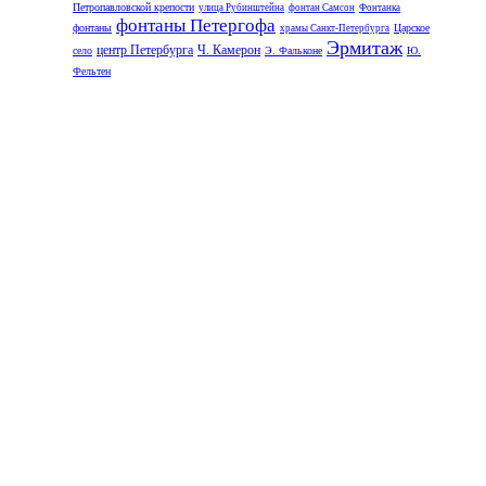
Петропавловской крепости
улица Рубинштейна
фонтан Самсон
Фонтанка
фонтаны Петергофа
фонтаны
Царское
храмы Санкт-Петербурга
Эрмитаж
центр Петербурга
Ч. Камерон
село
Э. Фальконе
Ю.
Фельтен