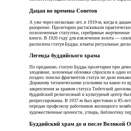
Дацан во времена Советов
А уже через несколько лет, в 1919-м, когда в дац
разорение. Пролетарии растаскивали практически 
позолоченные статуэтки, серебряные жертвенные в
книги. В 1926 году для извлечения золота — сня
распилена статуя Будды; изъяты ритуальные дис
Легенда буддийского храма
По преданию, статую Будды пролетарии при демо
злодеяние, золоченые обломки сбросили в один и
поздно: поиски фрагментов статуи не дали никаког
Доржиеву титаническими усилиями на какое-то вр
закрепления за храмом статуса Тибетской диплом
буддийский религиозный и культурный центр был
репрессированы. В 1937-м был арестован и 85-л
передан профсоюзу работников жилищного хозяйс
художественные ценности, утварь, библиотеку п
Буддийский храм до и после Великой 