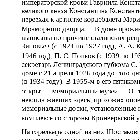
императорской крови Гавриила Конст
великого князя Константина Констант
переехал к артистке кордебалета Мари
Мраморного дворца. В доме прожив
выписаны по причине сталинских репре
Зиновьев (с 1924 по 1927 год), А. А. 
1946 год), П. С. Попков (с 1939 по 
секретарь Ленинградского губкома С.
доме с 21 апреля 1926 года до того дн
(в 1934 году). В 1955-м в его пятико
открыт мемориальный музей. О тв
некогда живших здесь, прохожих оп
мемориальные доски, установленные 
комплексе со стороны Кронверкско
На горельефе одной из них Шостаков
композитор жил и творил в этом здан