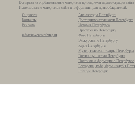
Все права на опубликованные материалы принадлежат администрации сайта 
Использование материалов сайта и информация для правообладателей.
О проекте
Архитектура Петербурга
Контакты
Достопримечательности Петербурга
Реклама
История Петербурга
Прогулки по Петербургу
info@ilovepetersburg.ru
Фото Петербурга
Экскурсии по Петербургу
Карта Петербурга
Музеи, галереи и театры Петербурга
Гостиницы и отели Петербурга
Полезная информация о Петербурге
Рестораны, кафе, бары и клубы Пете
Lifestyle Петербург