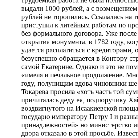
выдали 1000 рублей, а с возмещением
рублей не торопились. Ссылались на т
приступил к литейным работам по про
без формального договора. Уже после
открытия монумента, в 1782 году, ког
удается расплатиться с кредиторами, 
безуспешно обращается в Контору стр
самой Екатерине. Однако и это не пом
«имела и печальное продолжение. Мно
году, полунищим вдова чиновники ше
Токарева просила «хоть часть той сум
причиталась деду ея, подпоручику Ха
воздвигнутого на Исаакиевской площ
государю императору Петру I и разны
принадлежностей» но министерство и
двора отказало в этой просьбе. Извест