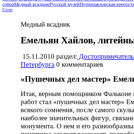
собор
Медный всадник
Русский музей
Петропавловская крепост
Село
Медный всадник
Емельян Хайлов, литейн
15.11.2010
раздел:
Достопримечатель
Петербурга
0
комментариев
«Пушечных дел мастер» Емел
Итак, верным помощником Фальконе 
работ стал «пушечных дел мастер» Ем
всякого сомнения, после самого скуль
наиболее значительных фигур, связан
монумента. О нем и его разнообразны
памятника следует рассказать подробн