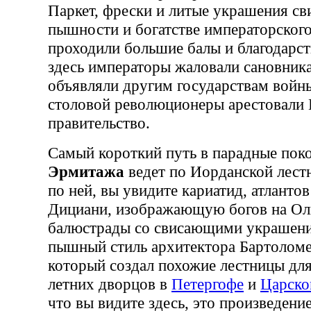
Паркет, фрески и литые украшения св
пышности и богатстве императорского
проходили большие балы и благодарс
здесь императоры жаловали сановник
объявляли другим государствам войн
столовой революционеры арестовали
правительство.
Самый короткий путь в парадные поко
Эрмитажа
ведет по Иорданской лест
по ней, вы увидите кариатид, атланто
Дициани, изображающую богов на Ол
балюстрады со свисающими украшен
пышный стиль архитектора Бартоломе
который создал похожие лестницы дл
летних дворцов в
Петергофе
и
Царско
что вы видите здесь, это произведени