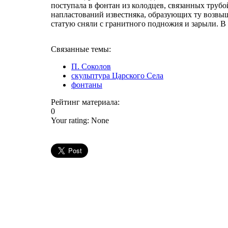
поступала в фонтан из колодцев, связанных трубо
напластований известняка, образующих ту возвыше
статую сняли с гранитного подножия и зарыли. В
Связанные темы:
П. Соколов
скульптура Царского Села
фонтаны
Рейтинг материала:
0
Your rating:
None