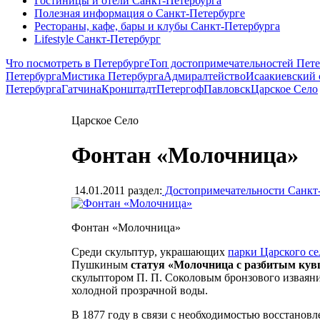
Гостиницы и отели Санкт-Петербурга
Полезная информация о Санкт-Петербурге
Рестораны, кафе, бары и клубы Санкт-Петербурга
Lifestyle Санкт-Петербург
Что посмотреть в Петербурге
Топ достопримечательностей Пете
Петербурга
Мистика Петербурга
Адмиралтейство
Исаакиевский 
Петербурга
Гатчина
Кронштадт
Петергоф
Павловск
Царское Село
Царское Село
Фонтан «Молочница»
14.01.2011
раздел:
Достопримечательности Санкт
Фонтан «Молочница»
Среди скульптур, украшающих
парки Царского се
Пушкиным
статуя «Молочница с разбитым ку
скульптором П. П. Соколовым бронзового изваяния
холодной прозрачной воды.
В 1877 году в связи с необходимостью восстанов