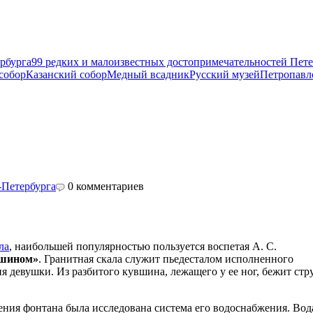
рбурга
99 редких и малоизвестных достопримечательностей Пете
собор
Казанский собор
Медный всадник
Русский музей
Петропавл
-Петербурга
0
комментариев
ла
, наибольшей популярностью пользуется воспетая А. С.
вшином»
. Гранитная скала служит пьедесталом исполненного
 девушки. Из разбитого кувшина, лежащего у ее ног, бежит стр
ления фонтана была исследована система его водоснабжения. Вод