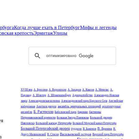
рбурга
Когда лучше ехать в Петербург
Мифы и легенды
овская крепость
Эрмитаж
Улицы
XVIII век
А. Брюллов
А. Воронихин
А. Захаров
А. Квасов
А. Менелас
А.
Парланд
А. Шлютер
А. Штакеншнейдер
Адмиралтейство
Александро-Невская
лавра
Александровская колонна
Александровский парк Царского Села
Английская
ансамбль центральных площадей
набережная
Аничков дворец
архитектурные
Б. Растрелли
барокко
бастионы
ансамбли
Баболовский парк
Петропавловской крепости
Большой дворец
Большая Звезда Павловска
уя
Павловска
Большой каскад Петергофа
Большой Морской канал Петергофа
Большой Петергофский дворец
В. Бренна
буддизм
В. Баженов
В.
Васильевский остров
Демут-Малиновский
В. Стасов
Верхний парк Петергофа
а