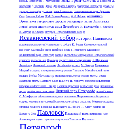
Гром-камень
готика
Д.
вокзалы Петербурга
Г. Маттарнови
Д. Висконти
дворцы
Кваренги
Д. Трезини
дацан
Дворцовая площадь
дворцовые интерьеры
долина реки Славянки
дворцы Петергофа
Екатерининский парк Царского
живопись
Села
Емельян Хайлов
Ж.-Б. Валлен-Деламот
Ж.-Б. Леблон
Эрмитажа
залы Эрмитажа
загородные царские резиденции
знаменитые дома Петербурга
И. Браунштейн
Зимний дворец
И. Коробов
И. Мартос
И. Старов
интерьер Петропавловского собора
Исаакиевский собор
история Павловска
К. Росси
история строительства Исаакиевского собора
Каменноостровский
проспект
Каменный остров
китайские места в Петербурге
классицизм
крепостные сооружения Петропавловской
Колонистский парк Петергофа
костел
культовые сооружения
крепости
крепость Бип
Кронверк
Л. Шарлемань
М. Земцов
Летний сад
Лиговский проспект
Литейный проспект
Мариенталь
Медный всадник
мемориальные сооружения Павловска
Михайловский замок
Монплезир
модерн
мосты
Мойка
монументальные сооружения
мосты
мосты Царского Села
Н. Микетти
Павловска
Н. Бенуа
набережная Карповки
Невский проспект
набережная Лейтенанта Шмидта
необычные дома
необычные
Нижний парк Петергофа
необычные памятники
музеи
новая Сильвия
О. Монферран
основание Петропавловской крепости
общественные здания
открытие Медного всадника
острова
отделка и интерьеры Исаакиевского собора
отливка Медного всадника
П. Висконти
П. Гонзаго
П. Клодт
павильоны
Павловск
Павловский парк
парк
Царского Села
памятники
Александрия
парки
парковые сооружения Павловска
Паульлюст
Петергоф