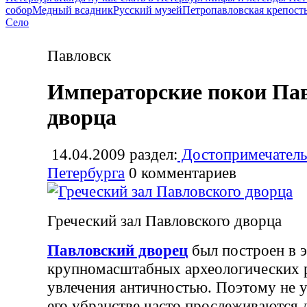
собор
Медный всадник
Русский музей
Петропавловская крепост
Село
Павловск
Императорские покои Па
дворца
14.04.2009
раздел:
Достопримечатель
Петербурга
0
комментариев
Греческий зал Павловского дворца
Павловский дворец
был построен в э
крупномасштабных археологических 
увлечения античностью. Поэтому не у
его убранстве часто прослеживаются 