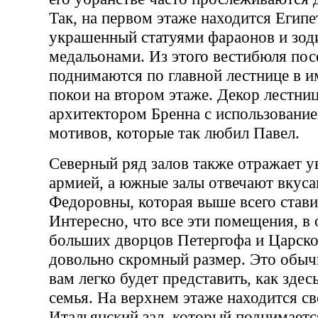
Так, на первом этаже находится Египе
украшенный статуями фараонов и зо
медальонами. Из этого вестибюля пос
поднимаются по главной лестнице в и
покои на втором этаже. Декор лестни
архитектором Бренна с использовани
мотивов, которые так любил Павел.
Северный ряд залов также отражает у
армией, а южные залы отвечают вкус
Федоровны, которая выше всего став
Интересно, что все эти помещения, в 
больших дворцов Петергофа и Царско
довольно скромный размер. Это обыч
вам легко будет представить, как здес
семья. На верхнем этаже находится с
Итальянский зал, который поднимаетс