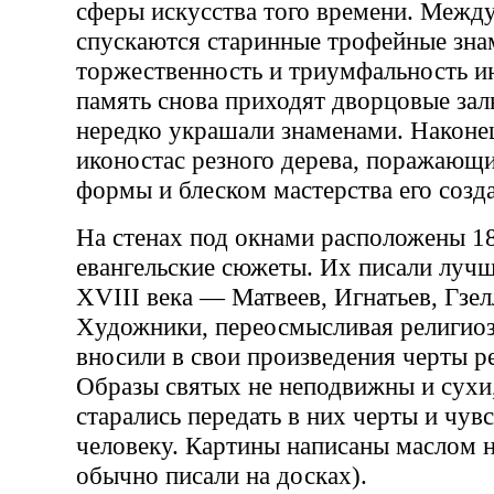
сферы искусства того времени. Между
спускаются старинные трофейные зн
торжественность и триумфальность ин
память снова приходят дворцовые зал
нередко украшали знаменами. Наконе
иконостас резного дерева, поражающ
формы и блеском мастерства его созда
На стенах под окнами расположены 18
евангельские сюжеты. Их писали луч
XVIII века — Матвеев, Игнатьев, Гзел
Xудожники, переосмысливая религио
вносили в свои произведения черты р
Образы святых не неподвижны и сух
старались передать в них черты и чув
человеку. Картины написаны маслом н
обычно писали на досках).