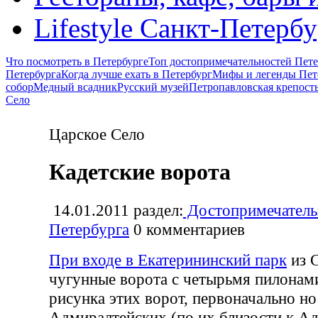
Lifestyle Санкт-Петерб
Что посмотреть в Петербурге
Топ достопримечательностей Пете
Петербурга
Когда лучше ехать в Петербург
Мифы и легенды Пет
собор
Медный всадник
Русский музей
Петропавловская крепост
Село
Царское Село
Кадетские ворота
14.01.2011
раздел:
Достопримечатель
Петербурга
0
комментариев
При входе в Екатерининский парк
из 
чугунные ворота с четырьмя пилонам
рисунка этих ворот, первоначально н
Адмиралтейских (по их близости к Ад