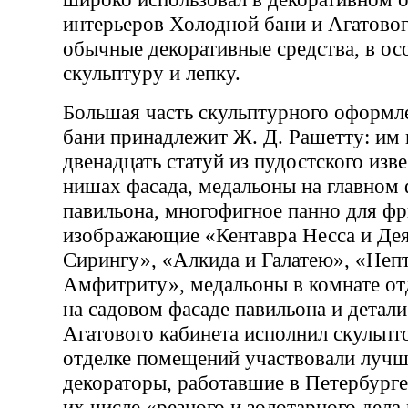
интерьеров Холодной бани и Агатовог
обычные декоративные средства, в ос
скульптуру и лепку.
Большая часть скульптурного оформ
бани принадлежит Ж. Д. Рашетту: им
двенадцать статуй из пудостского изве
нишах фасада, медальоны на главном 
павильона, многофигное панно для фр
изображающие «Кентавра Несса и Дея
Сирингу», «Алкида и Галатею», «Неп
Амфитриту», медальоны в комнате от
на садовом фасаде павильона и детал
Агатового кабинета исполнил скульпт
отделке помещений участвовали лучш
декораторы, работавшие в Петербурге 
их числе «резного и золотарного дела