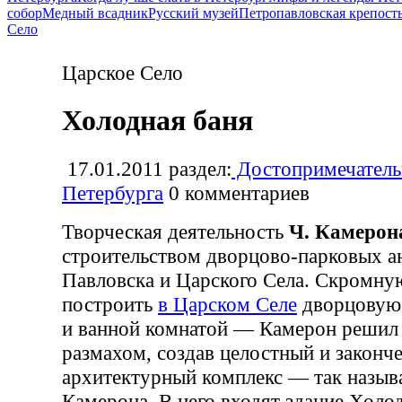
собор
Медный всадник
Русский музей
Петропавловская крепост
Село
Царское Село
Холодная баня
17.01.2011
раздел:
Достопримечатель
Петербурга
0
комментариев
Творческая деятельность
Ч. Камерон
строительством дворцово-парковых а
Павловска и Царского Села. Скромну
построить
в Царском Селе
дворцовую 
и ванной комнатой — Камерон решил
размахом, создав целостный и законч
архитектурный комплекс — так назы
Камерона. В него входят здание Холо