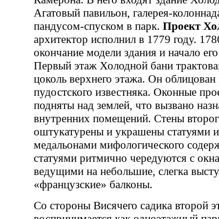
Агатовый павильон, галерея-колоннада
пандусом-спуском в парк.
Проект Хо
архитектор исполнил в 1779 году. 178
окончание модели здания и начало его
Первый этаж Холодной бани трактова
цоколь верхнего этажа. Он облицова
пудостского известняка. Оконные пр
подняты над землей, что вызвано наз
внутренних помещений. Стены второг
оштукатурены и украшены статуями 
медальонами мифологического содер
статуями ритмично чередуются с окн
ведущими на небольшие, слегка выс
«французские» балконы.
Со стороны Висячего садика второй 
воспринимается как одноэтажный пар