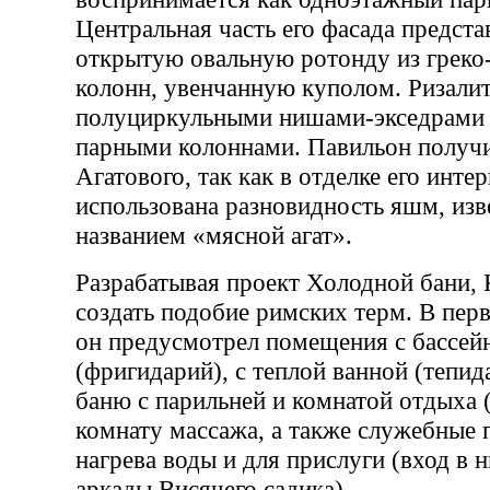
Центральная часть его фасада предста
открытую овальную ротонду из греко
колонн, увенчанную куполом. Ризали
полуциркульными нишами-экседрами 
парными колоннами. Павильон получи
Агатового, так как в отделке его инте
использована разновидность яшм, изв
названием «мясной агат».
Разрабатывая проект Холодной бани, 
создать подобие римских терм. В пер
он предусмотрел помещения с бассей
(фригидарий), с теплой ванной (тепид
баню с парильней и комнатой отдыха 
комнату массажа, а также служебные
нагрева воды и для прислуги (вход в н
аркады Висячего садика).