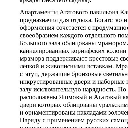
Апартаменты Агатового павильона К
предназначил для отдыха. Богатство и
оформления сочетается с продуманно
своеобразием каждого отдельного по
Большого зала облицованы мрамором
каннелированных коринфских колонн 
мрамора поддерживают крестовые св
лепкой и живописными вставкам. Мр
статуи, держащие бронзовые светильн
инкрустированные двери и наборные 
залу исключительную нарядность. По 
расположены Яшмовый и Агатовый ка
двери которых облицованы уральским
и орнаментированы накладами золоче
Наряду с применением русских само
широко использовал в декоративном