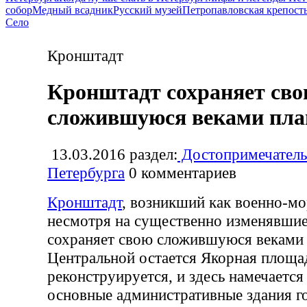
собор
Медный всадник
Русский музей
Петропавловская крепост
Село
Кронштадт
Кронштадт сохраняет св
сложившуюся веками пла
13.03.2016
раздел:
Достопримечатель
Петербурга
0
комментариев
Кронштадт
, возникший как военно-мо
несмотря на существенно изменявшие
сохраняет свою сложившуюся веками 
Центральной остается Якорная площа
реконструируется, и здесь намечается
основные административные здания г