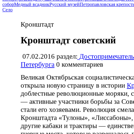
собор
Медный всадник
Русский музей
Петропавловская крепост
Село
Кронштадт
Кронштадт советский
07.02.2016
раздел:
Достопримечатель
Петербурга
0
комментариев
Великая Октябрьская социалистическ
открыла новую страницу в истории
К
доблестные революционные моряки, с
— активные участники борьбы за Сов
стали его хозяевами. Революция смела
Кронштадта «Тулоны», «Лиссабоны»,
другие кабаки и трактиры — единств
гневные места, которые разрешалось 