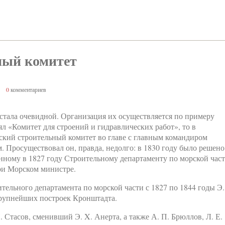
ный комитет
0
комментариев
стала очевидной. Организация их осуществляется по примеру
ял «Комитет для строений и гидравлических работ», то в
ский строительный комитет во главе с главным командиром
 Просуществовал он, правда, недолго: в 1830 году было решено
нному в 1827 году Строительному департаменту по морской част
ри Морском министре.
ельного департамента по морской части с 1827 по 1844 годы Э.
крупнейших построек Кронштадта.
 Стасов, сменивший Э. X. Анерта, а также А. П. Брюллов, Л. Е.