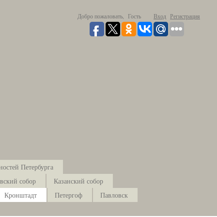
Добро пожаловать,
Гость
Вход
Регистрация
ностей Петербурга
вский собор
Казанский собор
Кронштадт
Петергоф
Павловск