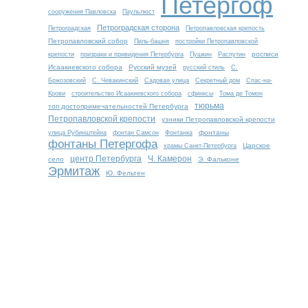
Петергоф
сооружения Павловска
Паульлюст
Петроградская сторона
Петроградская
Петропавловская крепость
Петропавловский собор
Пиль-башня
постройки Петропавловской
росписи
крепости
призраки и привидения Петербурга
Пушкин
Распутин
Исаакиевского собора
Русский музей
русский стиль
С.
Бржозовский
С. Чевакинский
Садовая улица
Секретный дом
Спас-на-
Крови
строительство Исаакиевского собора
сфинксы
Тома де Томон
тюрьма
топ достопримечательностей Петербурга
Петропавловской крепости
узники Петропавловской крепости
фонтаны
улица Рубинштейна
фонтан Самсон
Фонтанка
фонтаны Петергофа
Царское
храмы Санкт-Петербурга
центр Петербурга
Ч. Камерон
село
Э. Фальконе
Эрмитаж
Ю. Фельтен