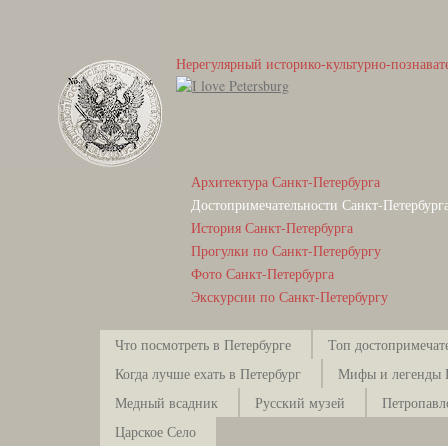
Нерегулярный историко-культурно-познават
Архитектура Санкт-Петербурга
Достопримечательности Санкт-Петербург
История Санкт-Петербурга
Прогулки по Санкт-Петербургу
Фото Санкт-Петербурга
Экскурсии по Санкт-Петербургу
Что посмотреть в Петербурге
Топ достопримечат
Когда лучше ехать в Петербург
Мифы и легенды 
Медный всадник
Русский музей
Петропавл
Царское Село