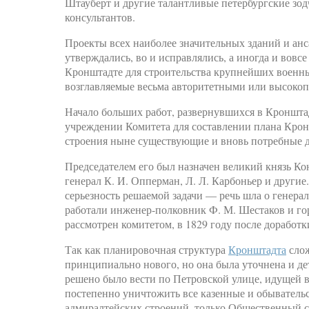
Штауберт и другие талантливые петербургские зод
консультантов.
Проекты всех наиболее значительных зданий и анс
утверждались, во и исправлялись, а иногда и вовс
Кронштадте для строительства крупнейших военн
возглавляемые весьма авторитетными или высоко
Начало больших работ, развернувшихся в Кронштадт
учреждении Комитета для составлении плана Крон
строения ныне существующие и вновь потребные дл
Председателем его был назначен великий князь К
генерал К. И. Опперман, Л. Л. Карбоньер и другие
серьезность решаемой задачи — речь шла о генера
работали инженер-полковник Ф. М. Шестаков и гор
рассмотрен комитетом, в 1829 году после доработк
Так как планировочная структура
Кронштадта
слож
принципиально нового, но она была уточнена и д
решено было вести по Петровской улице, идущей в
постепенно уничтожить все казенные и обывательс
адмиралтейских строений, только Общественный с