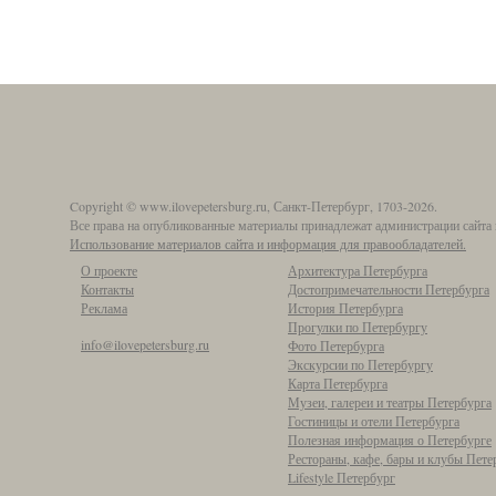
Copyright © www.ilovepetersburg.ru, Санкт-Петербург, 1703-2026.
Все права на опубликованные материалы принадлежат администрации сайта 
Использование материалов сайта и информация для правообладателей.
О проекте
Архитектура Петербурга
Контакты
Достопримечательности Петербурга
Реклама
История Петербурга
Прогулки по Петербургу
info@ilovepetersburg.ru
Фото Петербурга
Экскурсии по Петербургу
Карта Петербурга
Музеи, галереи и театры Петербурга
Гостиницы и отели Петербурга
Полезная информация о Петербурге
Рестораны, кафе, бары и клубы Пете
Lifestyle Петербург