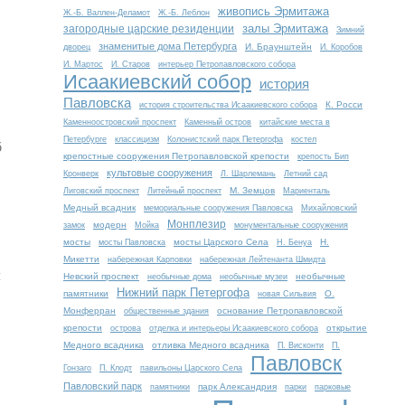
живопись Эрмитажа
Ж.-Б. Валлен-Деламот
Ж.-Б. Леблон
залы Эрмитажа
загородные царские резиденции
Зимний
знаменитые дома Петербурга
И. Браунштейн
дворец
И. Коробов
И. Мартос
И. Старов
интерьер Петропавловского собора
Исаакиевский собор
история
Павловска
К. Росси
история строительства Исаакиевского собора
Каменноостровский проспект
Каменный остров
китайские места в
Петербурге
классицизм
Колонистский парк Петергофа
костел
б
крепостные сооружения Петропавловской крепости
крепость Бип
культовые сооружения
Кронверк
Л. Шарлемань
Летний сад
М. Земцов
Лиговский проспект
Литейный проспект
Мариенталь
Медный всадник
мемориальные сооружения Павловска
Михайловский
Монплезир
модерн
замок
Мойка
монументальные сооружения
мосты
мосты Царского Села
Н.
мосты Павловска
Н. Бенуа
Микетти
набережная Карповки
набережная Лейтенанта Шмидта
л
Невский проспект
необычные
необычные дома
необычные музеи
Нижний парк Петергофа
памятники
О.
новая Сильвия
Монферран
основание Петропавловской
общественные здания
крепости
открытие
острова
отделка и интерьеры Исаакиевского собора
Медного всадника
отливка Медного всадника
П. Висконти
П.
Павловск
Гонзаго
П. Клодт
павильоны Царского Села
Павловский парк
парк Александрия
памятники
парки
парковые