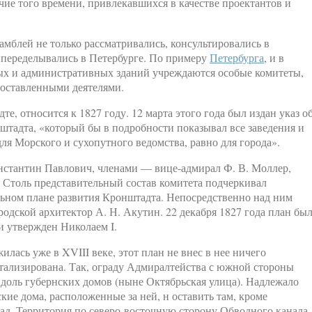
чие того времени, привлекавшихся в качестве проектантов и
амблей не только рассматривались, консультировались в
е переделывались в Петербурге. По примеру
Петербурга
, и в
ых и административных зданий учреждаются особые комитеты,
поставленными деятелями.
е, относится к 1827 году. 12 марта этого года был издан указ о
штадта, «который бы в подробности показывал все заведения и
я Морского и сухопутного ведомства, равно для города».
онстантин Павлович, членами — вице-адмирал Ф. В. Моллер,
. Столь представительный состав комитета подчеркивал
льном плане развития Кронштадта. Непосредственно над ним
одской архитектор А. Н. Акутин. 22 декабря 1827 года план бы
и утвержден Николаем I.
илась уже в XVIII веке, этот план не внес в нее ничего
етализирована. Так, ограду Адмиралтейства с южной стороны
доль губернских домов (ныне Октябрьская улица). Надлежало
кие дома, расположенные за ней, н оставить там, кроме
ад. Территория по северо-восточную сторону Обводного канала