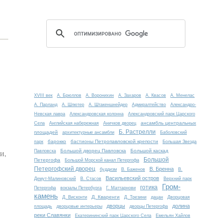
XVIII век
А. Брюллов
А. Воронихин
А. Захаров
А. Квасов
А. Менелас
А. Парланд
А. Шлютер
А. Штакеншнейдер
Адмиралтейство
Александро-
Невская лавра
Александровская колонна
Александровский парк Царского
ансамбль центральных
Села
Английская набережная
Аничков дворец
Б. Растрелли
площадей
архитектурные ансамбли
Баболовский
барокко
бастионы Петропавловской крепости
парк
Большая Звезда
и,
Большой дворец Павловска
Большой каскад
Павловска
Большой
Петергофа
Большой Морской канал Петергофа
Петергофский дворец
В. Бренна
буддизм
В. Баженов
В.
Васильевский остров
Демут-Малиновский
В. Стасов
Верхний парк
Гром-
готика
Петергофа
вокзалы Петербурга
Г. Маттарнови
камень
Д. Кваренги
Д. Висконти
Д. Трезини
дацан
Дворцовая
дворцы
долина
площадь
дворцовые интерьеры
дворцы Петергофа
реки Славянки
Екатерининский парк Царского Села
Емельян Хайлов