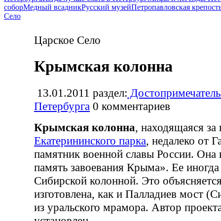
собор
Медный всадник
Русский музей
Петропавловская крепост
Село
Царское Село
Крымская колонна
13.01.2011
раздел:
Достопримечатель
Петербурга
0
комментариев
Крымская колонна
, находящаяся за
Екатерининского парка
, недалеко от 
памятник военной славы России. Она 
память завоевания Крыма». Ее иногда
Сибирской колонной. Это объясняется
изготовлена, как и Палладиев мост (С
из уральского мрамора. Автор проект
установлен.