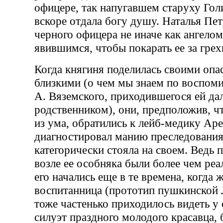
офицере, так напугавшем старуху Гол
вскоре отдала богу душу. Наталья Пе
черного офицера не иначе как ангелом
явившимся, чтобы покарать ее за гре
Когда княгиня поделилась своими опа
близкими (о чем мы знаем по воспом
А. Вяземского, приходившегося ей да
родственником), они, предположив, ч
из ума, обратились к лейб-медику Аре
диагностировал манию преследования
категорически стояла на своем. Ведь
возле ее особняка были более чем ре
его начались еще в те времена, когда ж
воспитанница (прототип пушкинской 
тоже частенько приходилось видеть у
силуэт праздного молодого красавца,