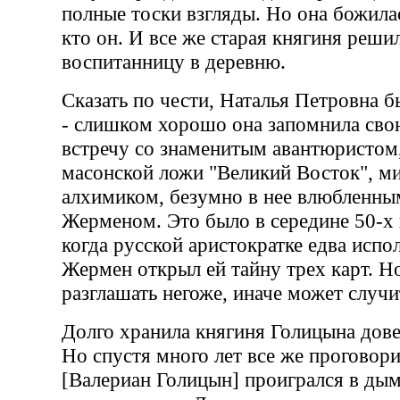
полные тоски взгляды. Но она божилась
кто он. И все же старая княгиня реши
воспитанницу в деревню.
Сказать по чести, Наталья Петровна б
- слишком хорошо она запомнила св
встречу со знаменитым авантюристом
масонской ложи "Великий Восток", м
алхимиком, безумно в нее влюбленны
Жерменом. Это было в середине 50-х 
когда русской аристократке едва испо
Жермен открыл ей тайну трех карт. Но
разглашать негоже, иначе может случи
Долго хранила княгиня Голицына дове
Но спустя много лет все же проговори
[Валериан Голицын] проигрался в дым