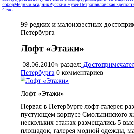
собор
Медный всадник
Русский музей
Петропавловская крепост
Село
99 редких и малоизвестных достопри
Петербурга
Лофт «Этажи»
08.06.2010
раздел:
Достопримечател
Петербурга
0
комментариев
Лофт «Этажи»
Первая в Петербурге лофт-галерея ра
пустующем корпусе Смольнинского хл
нескольких этажах размещались 5 вы
площадок, галерея модной одежды, ма