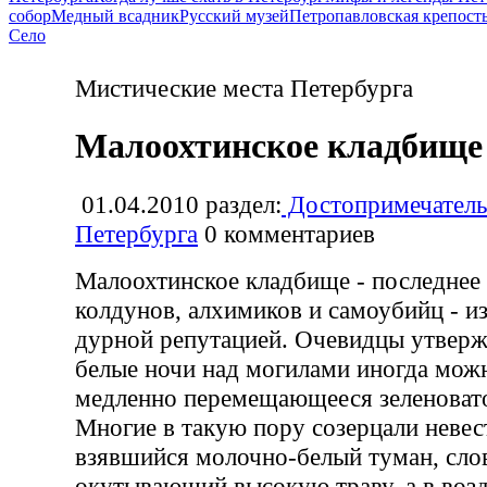
собор
Медный всадник
Русский музей
Петропавловская крепост
Село
Мистические места Петербурга
Малоохтинское кладбище
01.04.2010
раздел:
Достопримечатель
Петербурга
0
комментариев
Малоохтинское кладбище - последнее
колдунов, алхимиков и самоубийц - и
дурной репутацией. Очевидцы утвержд
белые ночи над могилами иногда мож
медленно перемещающееся зеленовато
Многие в такую пору созерцали невес
взявшийся молочно-белый туман, сл
окутывающий высокую траву, а в возд