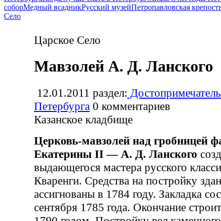
собор
Медный всадник
Русский музей
Петропавловская крепост
Село
Царское Село
Мавзолей А. Д. Ланского
12.01.2011
раздел:
Достопримечатель
Петербурга
0
комментариев
Казанское кладбище
Церковь-мавзолей над гробницей ф
Екатерины II — А. Д. Ланского
созд
выдающегося мастера русского класс
Кваренги. Средства на постройку зда
ассигнованы в 1784 году. Закладка со
сентября 1785 года. Окончание строит
1790 годом. Постройку вел каменного