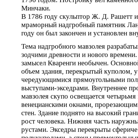
Минчаки.
В 1786 году скульптор Ж. Д. Рашетт 
мраморный надгробный памятник Лан
году он был закончен и установлен вн
Тема надгробного мавзолея разрабат
зодчими древности и нового времени
замысел Кваренги необычен. Основн
объем здания, перекрытый куполом, 
чередующимися прямоугольными по
выступами-экседрами. Внутреннее пр
мавзолея скупо освещается четырьм
венецианскими окнами, прорезающими
стен. Здание поднято на высокий гран
рост человека. Нижняя часть наружны
рустами. Экседры перекрыты сферич
полукуполами, а стены прямоугольны