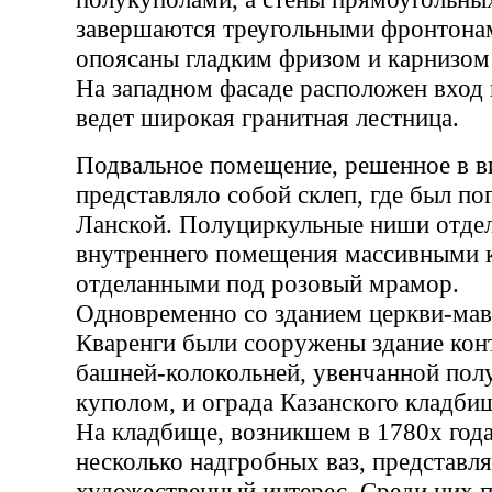
завершаются треугольными фронтона
опоясаны гладким фризом и карнизом
На западном фасаде расположен вход 
ведет широкая гранитная лестница.
Подвальное помещение, решенное в в
представляло собой склеп, где был по
Ланской. Полуциркульные ниши отдел
внутреннего помещения массивными 
отделанными под розовый мрамор.
Одновременно со зданием церкви-мав
Кваренги были сооружены здание кон
башней-колокольней, увенчанной пол
куполом, и ограда Казанского кладби
На кладбище, возникшем в 1780х года
несколько надгробных ваз, представ
художественный интерес. Среди них 