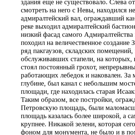
здания еще не существовало. Слева о
смотреть на него с Невы, находился 
адмиралтейский вал, ограждавший кана
реке выходил адмиралтейский бастио
низкий фасад самого Адмиралтейства
походил на величественное создание 
ряд пакгаузов, складских помещений,
обслуживавших стапели, на которых, к
стоял постоянный грохот, непрерывн
работающих лебедок и наковален. За 
глубине, был канал с небольшим мос
площади, где находилась старая Исаак
Таким образом, все постройки, огра
Петровскую площадь, были маломасш
площадь казалась более широкой, а с
крупнее. Никакой зелени, которая сег
фоном для монумента, не было и в по