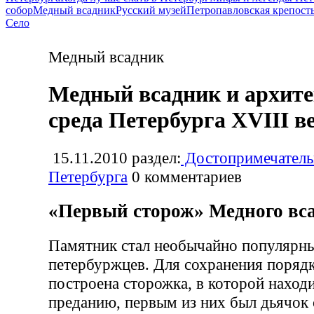
собор
Медный всадник
Русский музей
Петропавловская крепост
Село
Медный всадник
Медный всадник и архит
среда Петербурга XVIII в
15.11.2010
раздел:
Достопримечатель
Петербурга
0
комментариев
«Первый сторож» Медного вс
Памятник стал необычайно популярн
петербуржцев. Для сохранения порядк
построена сторожка, в которой наход
преданию, первым из них был дьячок