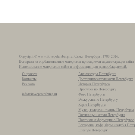
Copyright © www.ilovepetersburg.ru, Санкт-Петербург, 1703-2026.
Все права на опубликованные материалы принадлежат администрации сайта 
Использование материалов сайта и информация для правообладателей.
О проекте
Архитектура Петербурга
Контакты
Достопримечательности Петербурга
Реклама
История Петербурга
Прогулки по Петербургу
info@ilovepetersburg.ru
Фото Петербурга
Экскурсии по Петербургу
Карта Петербурга
Музеи, галереи и театры Петербурга
Гостиницы и отели Петербурга
Полезная информация о Петербурге
Рестораны, кафе, бары и клубы Пете
Lifestyle Петербург