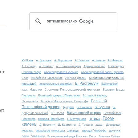
XVIII век
А. Брюллов
А. Воронихин
А. Захаров
А. Квасов
А. Менелас
А. Парланд
А. Шлютер
А. Штакеншнейдер
Адмиралтейство
Александро-
 от
Невская лавра
Александровская колонна
Александровский парк Царского
ансамбль центральных
Села
Английская набережная
Аничков дворец
Б. Растрелли
площадей
архитектурные ансамбли
Баболовский
барокко
бастионы Петропавловской крепости
парк
Большая Звезда
Большой дворец Павловска
Большой каскад
Павловска
Большой
Петергофа
Большой Морской канал Петергофа
Петергофский дворец
В. Бренна
буддизм
В. Баженов
В.
ет
Васильевский остров
Демут-Малиновский
В. Стасов
Верхний парк
Гром-
готика
Петергофа
вокзалы Петербурга
Г. Маттарнови
камень
Д. Кваренги
Д. Висконти
Д. Трезини
дацан
Дворцовая
дворцы
долина
площадь
дворцовые интерьеры
дворцы Петергофа
реки Славянки
Екатерининский парк Царского Села
Емельян Хайлов