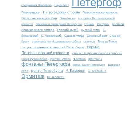
Петергоф
сооружения Павловска
Паульлюст
Петроградская сторона
Петроградская
Петропавловская крепость
Петропавловский собор
Пиль-башня
постройки Петропавловской
росписи
крепости
призраки и привидения Петербурга
Пушкин
Распутин
Исаакиевского собора
Русский музей
русский стиль
С.
Бржозовский
С. Чевакинский
Садовая улица
Секретный дом
Спас-на-
Крови
строительство Исаакиевского собора
сфинксы
Тома де Томон
тюрьма
топ достопримечательностей Петербурга
Петропавловской крепости
узники Петропавловской крепости
фонтаны
улица Рубинштейна
фонтан Самсон
Фонтанка
фонтаны Петергофа
Царское
храмы Санкт-Петербурга
центр Петербурга
Ч. Камерон
село
Э. Фальконе
Эрмитаж
Ю. Фельтен