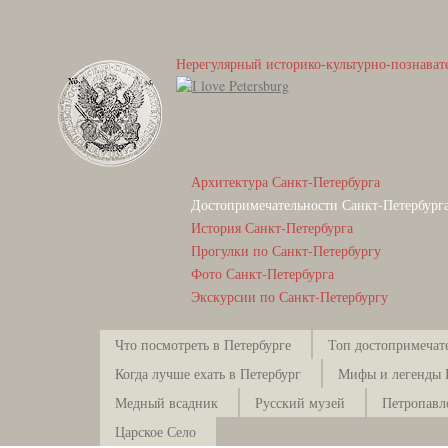
Нерегулярный историко-культурно-познават
Архитектура Санкт-Петербурга
Достопримечательности Санкт-Петербург
История Санкт-Петербурга
Прогулки по Санкт-Петербургу
Фото Санкт-Петербурга
Экскурсии по Санкт-Петербургу
Что посмотреть в Петербурге
Топ достопримечат
Когда лучше ехать в Петербург
Мифы и легенды 
Медный всадник
Русский музей
Петропавл
Царское Село