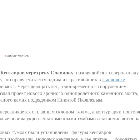
0
комментариев
Кентавров через реку Славянку
, находящийся к северо-западу
у по праву считается одним из красивейших в
Павловске
.
ый мост. Через двадцать лет, одновременно с сооружением
здал проект нового арочного однопролетного каменного моста,
есаного камня подрядчиком Никитой Яковлевым.
перекликается с плавным склоном холма, а контур арки повторя
зные перила укреплены каменными тумбами и заканчиваются на
еговых тумбах были установлены фигуры кентавров —
туи изображали молодых кентавров, а две другие — бородатых