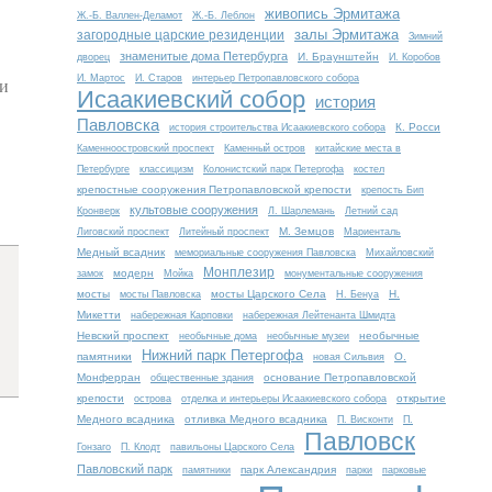
живопись Эрмитажа
Ж.-Б. Валлен-Деламот
Ж.-Б. Леблон
залы Эрмитажа
загородные царские резиденции
Зимний
знаменитые дома Петербурга
И. Браунштейн
дворец
И. Коробов
И. Мартос
И. Старов
интерьер Петропавловского собора
ии
Исаакиевский собор
история
Павловска
К. Росси
история строительства Исаакиевского собора
Каменноостровский проспект
Каменный остров
китайские места в
Петербурге
классицизм
Колонистский парк Петергофа
костел
крепостные сооружения Петропавловской крепости
крепость Бип
культовые сооружения
Кронверк
Л. Шарлемань
Летний сад
М. Земцов
Лиговский проспект
Литейный проспект
Мариенталь
Медный всадник
мемориальные сооружения Павловска
Михайловский
Монплезир
модерн
замок
Мойка
монументальные сооружения
мосты
мосты Царского Села
Н.
мосты Павловска
Н. Бенуа
Микетти
набережная Карповки
набережная Лейтенанта Шмидта
Невский проспект
необычные
необычные дома
необычные музеи
Нижний парк Петергофа
памятники
О.
новая Сильвия
Монферран
основание Петропавловской
общественные здания
крепости
открытие
острова
отделка и интерьеры Исаакиевского собора
Медного всадника
отливка Медного всадника
П. Висконти
П.
Павловск
Гонзаго
П. Клодт
павильоны Царского Села
Павловский парк
парк Александрия
памятники
парки
парковые