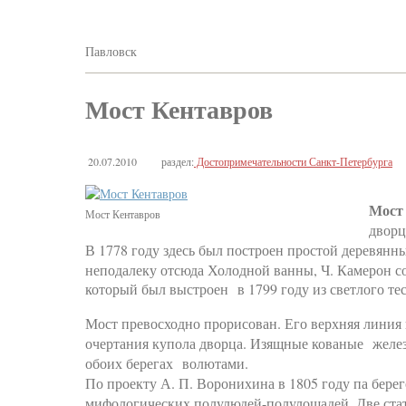
Павловск
Мост Кентавров
20.07.2010
раздел:
Достопримечательности Санкт-Петербурга
Мост 
Мост Кентавров
дворц
В 1778 году здесь был построен простой деревянн
неподалеку отсюда Холодной ванны, Ч. Камерон со
который был выстроен в 1799 году из светлого т
Мост превосходно прорисован. Его верхняя линия 
очертания купола дворца. Изящные кованые желе
обоих берегах волютами.
По проекту А. П. Воронихина в 1805 году па бер
мифологических полулюдей-полулошадей. Две ста