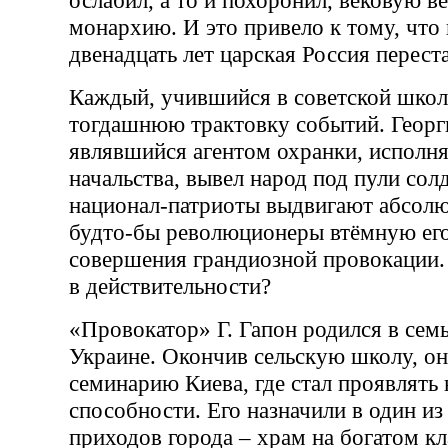
ослабил, а то и похоронил, вековую в
монархию. И это привело к тому, что 
двенадцать лет царская Россия перест
Каждый, учившийся в советской школе
тогдашнюю трактовку событий. Георг
являвшийся агентом охранки, исполня
начальства, вывел народ под пули солд
национал-патриоты выдвигают абсол
будто-бы революционеры втёмную его
совершения грандиозной провокации.
в действительности?
«Провокатор» Г. Гапон родился в сем
Украине. Окончив сельскую школу, он
семинарию Киева, где стал проявлять
способности. Его назначили в один и
приходов города – храм на богатом кл