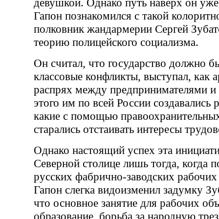
девушкой. Однако путь наверх он уже
Гапон познакомился с такой колоритн
полковник жандармерии Сергей Зубато
теорию полицейского социализма.
Он считал, что государство должно б
классовые конфликты, выступал, как 
распрях между предпринимателями и
этого им по всей России создавались 
какие с помощью правоохранительных
старались отстаивать интересы трудов
Однако настоящий успех эта инициати
Северной столице лишь тогда, когда 
русских фабрично-заводских рабочих
Гапон слегка видоизменил задумку Зу
что основное занятие для рабочих об
образование, борьба за народную трез