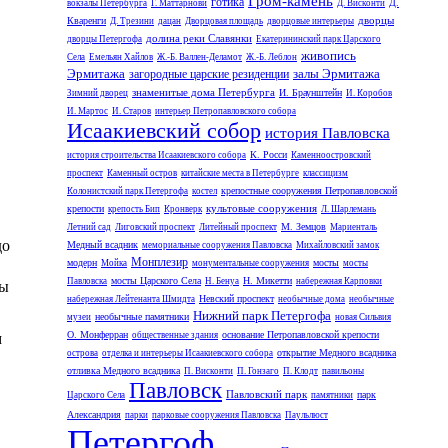
Гром-камень
готика
Д.
вокзалы Петербурга
Г. Маттарнови
Д. Висконти
дворцы
Кваренги
Д. Трезини
дацан
Дворцовая площадь
дворцовые интерьеры
долина реки Славянки
дворцы Петергофа
Екатерининский парк Царского
живопись
Села
Емельян Хайлов
Ж.-Б. Валлен-Деламот
Ж.-Б. Леблон
Эрмитажа
залы Эрмитажа
загородные царские резиденции
знаменитые дома Петербурга
И. Браунштейн
Зимний дворец
И. Коробов
И. Мартос
И. Старов
интерьер Петропавловского собора
Исаакиевский собор
история Павловска
К. Росси
история строительства Исаакиевского собора
Каменноостровский
проспект
Каменный остров
китайские места в Петербурге
классицизм
крепостные сооружения Петропавловской
Колонистский парк Петергофа
костел
культовые сооружения
крепости
крепость Бип
Кронверк
Л. Шарлемань
М. Земцов
Летний сад
Лиговский проспект
Литейный проспект
Мариенталь
до
Медный всадник
мемориальные сооружения Павловска
Михайловский замок
Монплезир
модерн
мосты
Мойка
монументальные сооружения
мосты
мосты Царского Села
Н. Микетти
Павловска
Н. Бенуа
набережная Карповки
ты
Невский проспект
набережная Лейтенанта Шмидта
необычные дома
необычные
Нижний парк Петергофа
необычные памятники
музеи
новая Сильвия
О. Монферран
основание Петропавловской крепости
м
общественные здания
открытие Медного всадника
острова
отделка и интерьеры Исаакиевского собора
отливка Медного всадника
П. Висконти
П. Гонзаго
П. Клодт
павильоны
Павловск
Павловский парк
парк
Царского Села
памятники
Александрия
парки
парковые сооружения Павловска
Паульлюст
Петергоф