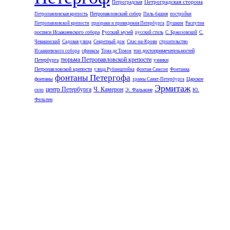
Петроградская сторона
Петроградская
Петропавловский собор
Петропавловская крепость
Пиль-башня
постройки
Петропавловской крепости
призраки и привидения Петербурга
Пушкин
Распутин
росписи Исаакиевского собора
Русский музей
русский стиль
С. Бржозовский
С.
Чевакинский
Садовая улица
Секретный дом
Спас-на-Крови
строительство
топ достопримечательностей
Исаакиевского собора
сфинксы
Тома де Томон
тюрьма Петропавловской крепости
Петербурга
узники
Петропавловской крепости
улица Рубинштейна
фонтан Самсон
Фонтанка
фонтаны Петергофа
фонтаны
Царское
храмы Санкт-Петербурга
Эрмитаж
центр Петербурга
Ч. Камерон
село
Э. Фальконе
Ю.
Фельтен