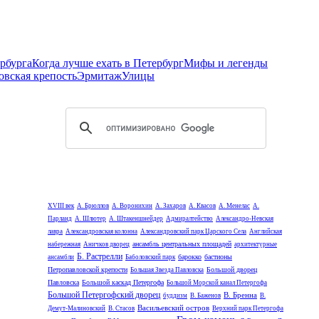
рбурга
Когда лучше ехать в Петербург
Мифы и легенды
овская крепость
Эрмитаж
Улицы
XVIII век
А. Брюллов
А. Воронихин
А. Захаров
А. Квасов
А. Менелас
А.
Парланд
А. Шлютер
А. Штакеншнейдер
Адмиралтейство
Александро-Невская
лавра
Александровская колонна
Александровский парк Царского Села
Английская
ансамбль центральных площадей
набережная
Аничков дворец
архитектурные
Б. Растрелли
барокко
бастионы
ансамбли
Баболовский парк
Петропавловской крепости
Большой дворец
Большая Звезда Павловска
Павловска
Большой каскад Петергофа
Большой Морской канал Петергофа
Большой Петергофский дворец
В. Бренна
буддизм
В. Баженов
В.
Васильевский остров
Демут-Малиновский
В. Стасов
Верхний парк Петергофа