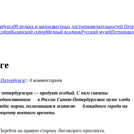
рбурга
99 редких и малоизвестных достопримечательностей Пете
собор
Казанский собор
Медный всадник
Русский музей
Петропавл
ге
-Петербурга
0
комментариев
я петербуржцев — продукт особый. С ним связаны
 единственном в России Санкт-Петербургском музее хлеба
еба: норма, полагавшаяся жителю блокадного города на
ецепту военного времени.
.
 Перейти на правую сторону Лиговского проспекта.