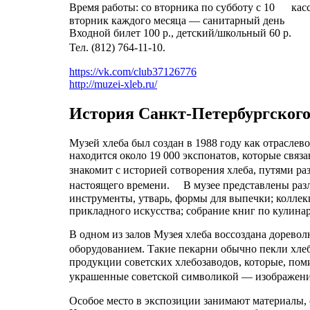
Время работы: со вторника по субботу с 10 кас
вторник каждого месяца — санитарный день
Входной билет 100 р., детский/школьный 60 р.
Тел. (812) 764-11-10.
https://vk.com/club37126776
http://muzei-xleb.ru/
История Санкт-Петербургского
Музей хлеба был создан в 1988 году как отраслево
находится около 19 000 экспонатов, которые связ
знакомит с историей сотворения хлеба, путями р
настоящего времени. В музее представлены разл
инструменты, утварь, формы для выпечки; коллек
прикладного искусства; собрание книг по кулина
В одном из залов Музея хлеба воссоздана дорево
оборудованием. Такие пекарни обычно пекли хл
продукции советских хлебозаводов, которые, пом
украшенные советской символикой — изображения
Особое место в экспозиции занимают материалы,