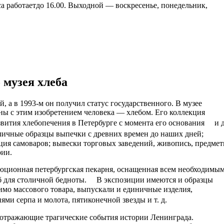
са работаетдо 16.00. Выходной — воскресенье, понедельник,
 музея хлеба
й, а в 1993-м он получил статус государственного. В музее
аны с этим изобретением человека — хлебом. Его коллекция
азвития хлебопечения в Петербурге с момента его основания и 
ичные образцы выпечки с древних времен до наших дней;
ция самоваров; вывески торговых заведений, живопись, предме
рии.
люционная петербургская пекарня, оснащенная всем необходимы
еб для столичной бедноты. В экспозиции имеются и образцы
имо массового товара, выпускали и единичные изделия,
ми серпа и молота, пятиконечной звезды и т. д.
 отражающие трагические события истории Ленинграда.