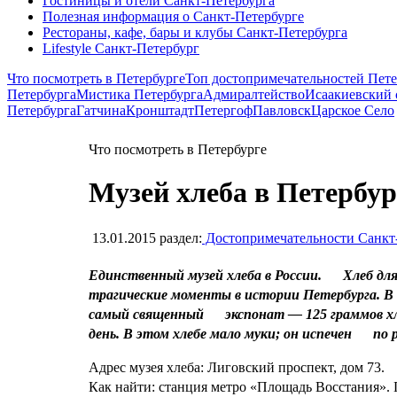
Гостиницы и отели Санкт-Петербурга
Полезная информация о Санкт-Петербурге
Рестораны, кафе, бары и клубы Санкт-Петербурга
Lifestyle Санкт-Петербург
Что посмотреть в Петербурге
Топ достопримечательностей Пете
Петербурга
Мистика Петербурга
Адмиралтейство
Исаакиевский 
Петербурга
Гатчина
Кронштадт
Петергоф
Павловск
Царское Село
Что посмотреть в Петербурге
Музей хлеба в Петербур
13.01.2015
раздел:
Достопримечательности Санкт
Единственный музей хлеба в России. Хлеб дл
трагические моменты в истории Петербурга. В
самый священный экспонат — 125 граммов хл
день. В этом хлебе мало муки; он испечен по р
Адрес музея хлеба: Лиговский проспект, дом 73
Как найти: станция метро «Площадь Восстания».