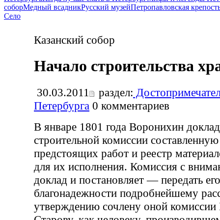
собор
Медный всадник
Русский музей
Петропавловская крепост
Село
Казанский собор
Начало строительства хр
30.03.2011
раздел:
Достопримечател
Петербурга
0
комментариев
В январе 1801 года Воронихин докла
строительной комиссии составленную
предстоящих работ и реестр материа
для их исполнения. Комиссия с вним
доклад и постановляет — передать ег
благонадежности подробнейшему рас
утверждению сочлену оной комиссии
Старову, как человеку, производивше