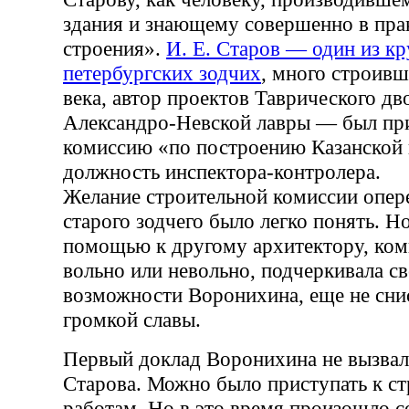
здания и знающему совершенно в пра
строения».
И. Е. Старов — один из к
петербургских зодчих
, много строивш
века, автор проектов Таврического дв
Александро-Невской лавры — был пр
комиссию «по построению Казанской 
должность инспектора-контролера.
Желание строительной комиссии опер
старого зодчего было легко понять. Н
помощью к другому архитектору, ком
вольно или невольно, подчеркивала св
возможности Воронихина, еще не сни
громкой славы.
Первый доклад Воронихина не вызвал
Старова. Можно было приступать к с
работам. Но в это время произошло с