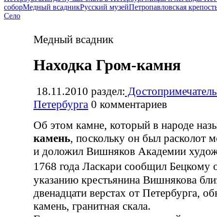
собор
Медный всадник
Русский музей
Петропавловская крепост
Село
Медный всадник
Находка Гром-камня
18.11.2010
раздел:
Достопримечатель
Петербурга
0
комментариев
Об этом камне, который в народе наз
камень
, поскольку он был расколот 
и доложил Вишняков Академии художе
1768 года Ласкари сообщил Бецкому 
указанию крестьянина Вишнякова бли
двенадцати верстах от Петербурга, о
камень, гранитная скала.