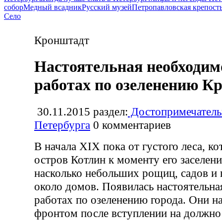
собор
Медный всадник
Русский музей
Петропавловская крепост
Село
Кронштадт
Настоятельная необходим
работах по озеленению К
30.11.2015
раздел:
Достопримечатель
Петербурга
0
комментариев
В начала XIX пока от густого леса, 
остров Котлин к моменту его заселени
насколько небольших рощиц, садов и
около домов. Появилась настоятельна
работах по озеленению города. Они 
фронтом после вступлении на должно