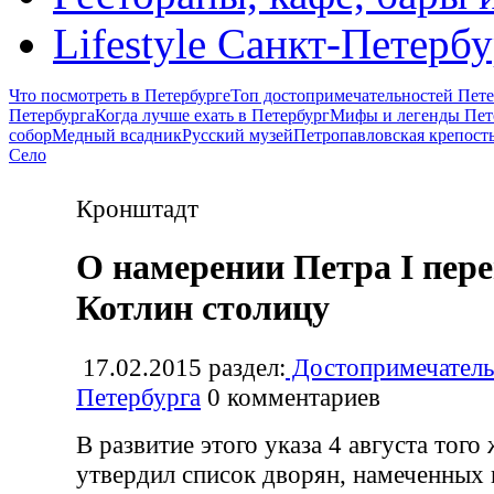
Lifestyle Санкт-Петерб
Что посмотреть в Петербурге
Топ достопримечательностей Пете
Петербурга
Когда лучше ехать в Петербург
Мифы и легенды Пет
собор
Медный всадник
Русский музей
Петропавловская крепост
Село
Кронштадт
О намерении Петра I пере
Котлин столицу
17.02.2015
раздел:
Достопримечатель
Петербурга
0
комментариев
В развитие этого указа 4 августа того 
утвердил список дворян, намеченных 