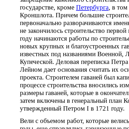
государстве, кроме
Петербурга
, в том
Кроншлота. Причем большие строите
первоначально разворачиваются имен
не закончилось строительство первой 
году начинаются работы по строитель
новых крупных и благоустроенных га
известных под названиями Военной, Л
Купеческой. Деловая переписка Петра
Лейном дает основания считать их о
проекта. Строителем гаваней был капи
процессе строительства вносились из
размеры гаваней, которые в окончате
затем включены в генеральный план К
утвержденный Петром I в 1721 году.
Вели с объемом работ, которые велис
годы, еще справлялись гарнизонные п