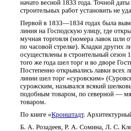
начато весной 1833 года. Точной даты
строительных работ установить не уда
Первой в 1833—1834 годах была выве
линия на Господскую улицу, где откр
мучная торговля (номера лавок шли о
по часовой стрелке). Кладки других 
осуществлены в строительный сезон 1
того же года шел торг и во дворе Гост
Постепенно открывались лавки всех 
линии шел торг «суровским» (Суровс
сурожским, назывался всякий шелков
подобным товаром, по северной — м
товаром.
По книге «
Кронштадт
. Архитектурны
Б. А. Розадеев, Р. А. Сомина, Л. С. К