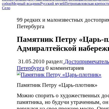
собор
Медный всадник
Русский музей
Петропавловская крепост
Село
99 редких и малоизвестных достопри
Петербурга
Памятник Петру «Царь-п
Адмиралтейской набереж
31.05.2010
раздел:
Достопримечатель
Петербурга
0
комментариев
Памятник Петру «Царь-плотник»
Можно спорить о художественных дос
памятника, но будучи утраченным, он
вернулся на свое прежнее место. Ори